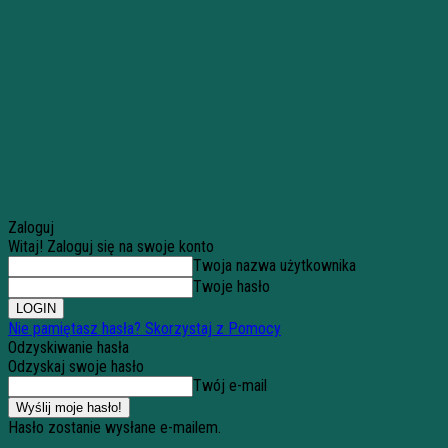
Zaloguj
Witaj! Zaloguj się na swoje konto
Twoja nazwa użytkownika
Twoje hasło
Nie pamiętasz hasła? Skorzystaj z Pomocy
Odzyskiwanie hasła
Odzyskaj swoje hasło
Twój e-mail
Hasło zostanie wysłane e-mailem.