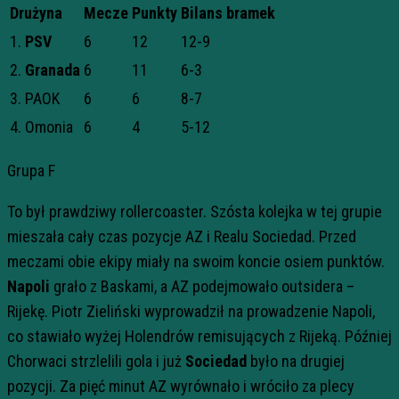
Drużyna
Mecze
Punkty
Bilans bramek
1.
PSV
6
12
12-9
2.
Granada
6
11
6-3
3. PAOK
6
6
8-7
4. Omonia
6
4
5-12
Grupa F
To był prawdziwy rollercoaster. Szósta kolejka w tej grupie
mieszała cały czas pozycje AZ i Realu Sociedad. Przed
meczami obie ekipy miały na swoim koncie osiem punktów.
Napoli
grało z Baskami, a AZ podejmowało outsidera –
Rijekę. Piotr Zieliński wyprowadził na prowadzenie Napoli,
co stawiało wyżej Holendrów remisujących z Rijeką. Później
Chorwaci strzlelili gola i już
Sociedad
było na drugiej
pozycji. Za pięć minut AZ wyrównało i wróciło za plecy