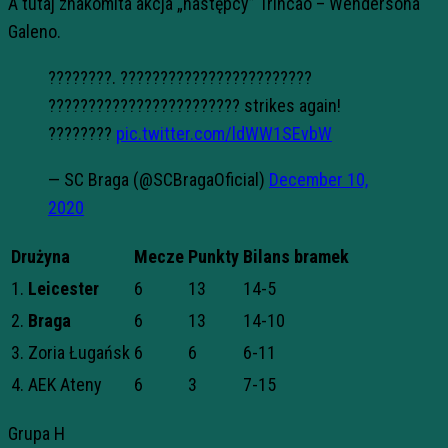
A tutaj znakomita akcja „następcy” Trincao – Wendersona
Galeno.
????????. ????????????????????????
???????????????????????? strikes again!
????????
pic.twitter.com/ldWW1SEvbW
— SC Braga (@SCBragaOficial)
December 10,
2020
Drużyna
Mecze
Punkty
Bilans bramek
1.
Leicester
6
13
14-5
2.
Braga
6
13
14-10
3. Zoria Ługańsk
6
6
6-11
4. AEK Ateny
6
3
7-15
Grupa H