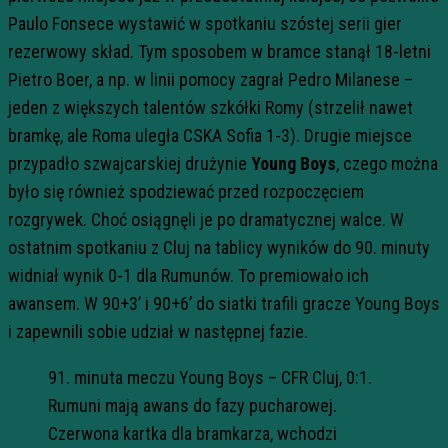
Paulo Fonsece wystawić w spotkaniu szóstej serii gier
rezerwowy skład. Tym sposobem w bramce stanął 18-letni
Pietro Boer, a np. w linii pomocy zagrał Pedro Milanese –
jeden z większych talentów szkółki Romy (strzelił nawet
bramkę, ale Roma uległa CSKA Sofia 1-3). Drugie miejsce
przypadło szwajcarskiej drużynie
Young Boys
, czego można
było się również spodziewać przed rozpoczęciem
rozgrywek. Choć osiągnęli je po dramatycznej walce. W
ostatnim spotkaniu z Cluj na tablicy wyników do 90. minuty
widniał wynik 0-1 dla Rumunów. To premiowało ich
awansem. W 90+3’ i 90+6’ do siatki trafili gracze Young Boys
i zapewnili sobie udział w następnej fazie.
91. minuta meczu Young Boys – CFR Cluj, 0:1.
Rumuni mają awans do fazy pucharowej.
Czerwona kartka dla bramkarza, wchodzi