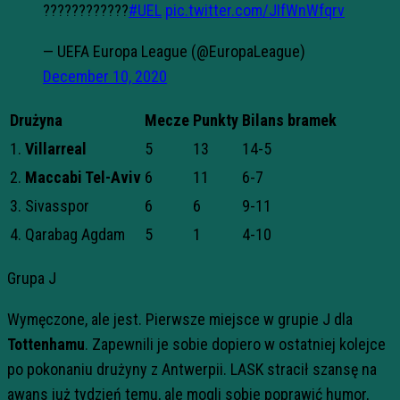
????????????
#UEL
pic.twitter.com/JIfWnWfqrv
— UEFA Europa League (@EuropaLeague)
December 10, 2020
Drużyna
Mecze
Punkty
Bilans bramek
1.
Villarreal
5
13
14-5
2.
Maccabi Tel-Aviv
6
11
6-7
3. Sivasspor
6
6
9-11
4. Qarabag Agdam
5
1
4-10
Grupa J
Wymęczone, ale jest. Pierwsze miejsce w grupie J dla
Tottenhamu
. Zapewnili je sobie dopiero w ostatniej kolejce
po pokonaniu drużyny z Antwerpii. LASK stracił szansę na
awans już tydzień temu, ale mogli sobie poprawić humor,