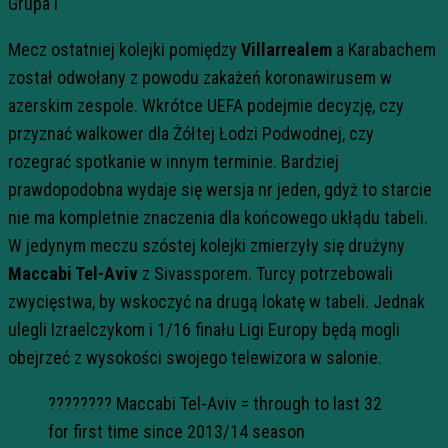
Grupa I
Mecz ostatniej kolejki pomiędzy
Villarrealem
a Karabachem
został odwołany z powodu zakażeń koronawirusem w
azerskim zespole. Wkrótce UEFA podejmie decyzję, czy
przyznać walkower dla Żółtej Łodzi Podwodnej, czy
rozegrać spotkanie w innym terminie. Bardziej
prawdopodobna wydaje się wersja nr jeden, gdyż to starcie
nie ma kompletnie znaczenia dla końcowego ukłądu tabeli.
W jedynym meczu szóstej kolejki zmierzyły się drużyny
Maccabi Tel-Aviv
z Sivassporem. Turcy potrzebowali
zwycięstwa, by wskoczyć na drugą lokatę w tabeli. Jednak
ulegli Izraelczykom i 1/16 finału Ligi Europy będą mogli
obejrzeć z wysokości swojego telewizora w salonie.
???????? Maccabi Tel-Aviv = through to last 32
for first time since 2013/14 season