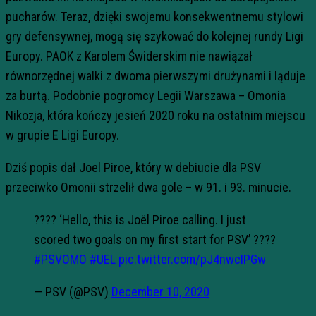
pucharów. Teraz, dzięki swojemu konsekwentnemu stylowi
gry defensywnej, mogą się szykować do kolejnej rundy Ligi
Europy. PAOK z Karolem Świderskim nie nawiązał
równorzędnej walki z dwoma pierwszymi drużynami i ląduje
za burtą. Podobnie pogromcy Legii Warszawa – Omonia
Nikozja, która kończy jesień 2020 roku na ostatnim miejscu
w grupie E Ligi Europy.
Dziś popis dał Joel Piroe, który w debiucie dla PSV
przeciwko Omonii strzelił dwa gole – w 91. i 93. minucie.
???? ‘Hello, this is Joël Piroe calling. I just
scored two goals on my first start for PSV’ ????
#PSVOMO
#UEL
pic.twitter.com/pJ4nwcIPGw
— PSV (@PSV)
December 10, 2020