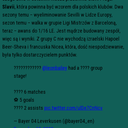
Slavii
, która powinna być wzorem dla polskich klubów. Dwa
sezony temu – wyeliminowanie Sevilli w Lidze Europy,
sezon temu – walka w grupie Ligi Mistrzów z Barceloną,
teraz – awans do 1/16 LE. Jest mądrze budowany zespół,
więc są i wyniki. Z grupy C nie wychodzą izraelski Hapoel
Beer-Sheva i francuska Nicea, która, dość niespodziewanie,
była tylko dostarczycielem punktów.
????????????
@leonbailey
had a ???? group
stage!
???? 6 matches
⚽️ 5 goals
????️ 2 assists
pic.twitter.com/ulDe7CnNcv
— Bayer 04 Leverkusen (@bayer04_en)