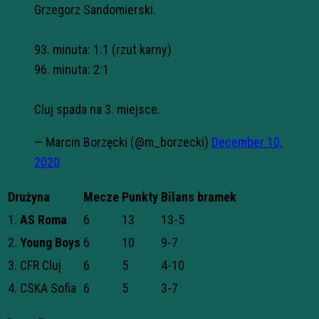
Grzegorz Sandomierski.
93. minuta: 1:1 (rzut karny)
96. minuta: 2:1
Cluj spada na 3. miejsce.
— Marcin Borzęcki (@m_borzecki)
December 10,
2020
Drużyna
Mecze
Punkty
Bilans bramek
1.
AS Roma
6
13
13-5
2.
Young Boys
6
10
9-7
3. CFR Cluj
6
5
4-10
4. CSKA Sofia
6
5
3-7