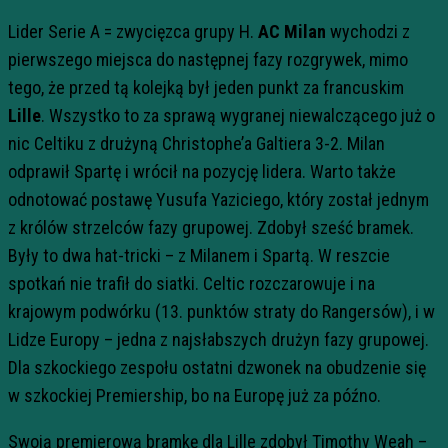
Lider Serie A = zwycięzca grupy H.
AC Milan
wychodzi z
pierwszego miejsca do następnej fazy rozgrywek, mimo
tego, że przed tą kolejką był jeden punkt za francuskim
Lille
. Wszystko to za sprawą wygranej niewalczącego już o
nic Celtiku z drużyną Christophe’a Galtiera 3-2. Milan
odprawił Spartę i wrócił na pozycję lidera. Warto także
odnotować postawę Yusufa Yaziciego, który został jednym
z królów strzelców fazy grupowej. Zdobył sześć bramek.
Były to dwa hat-tricki – z Milanem i Spartą. W reszcie
spotkań nie trafił do siatki. Celtic rozczarowuje i na
krajowym podwórku (13. punktów straty do Rangersów), i w
Lidze Europy – jedna z najsłabszych drużyn fazy grupowej.
Dla szkockiego zespołu ostatni dzwonek na obudzenie się
w szkockiej Premiership, bo na Europę już za późno.
Swoją premierową bramkę dla Lille zdobył Timothy Weah –