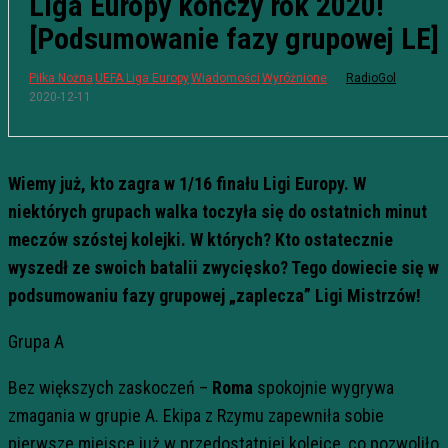
Liga Europy kończy rok 2020!
[Podsumowanie fazy grupowej LE]
Piłka Nożna
UEFA Liga Europy
Wiadomości
Wyróżnione
RadioGol
2020-12-11
Wiemy już, kto zagra w 1/16 finału Ligi Europy. W
niektórych grupach walka toczyła się do ostatnich minut
meczów szóstej kolejki. W których? Kto ostatecznie
wyszedł ze swoich batalii zwycięsko? Tego dowiecie się w
podsumowaniu fazy grupowej „zaplecza” Ligi Mistrzów!
Grupa A
Bez większych zaskoczeń –
Roma
spokojnie wygrywa
zmagania w grupie A. Ekipa z Rzymu zapewniła sobie
pierwsze miejsce już w przedostatniej kolejce, co pozwoliło