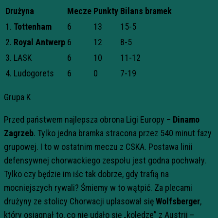
Drużyna
Mecze
Punkty
Bilans bramek
1.
Tottenham
6
13
15-5
2.
Royal Antwerp
6
12
8-5
3. LASK
6
10
11-12
4. Ludogorets
6
0
7-19
Grupa K
Przed państwem najlepsza obrona Ligi Europy –
Dinamo
Zagrzeb
. Tylko jedna bramka stracona przez 540 minut fazy
grupowej. I to w ostatnim meczu z CSKA. Postawa linii
defensywnej chorwackiego zespołu jest godna pochwały.
Tylko czy będzie im iśc tak dobrze, gdy trafią na
mocniejszych rywali? Śmiemy w to wątpić. Za plecami
drużyny ze stolicy Chorwacji uplasował się
Wolfsberger
,
który osiagnął to, co nie udało się „koledze” z Austrii –