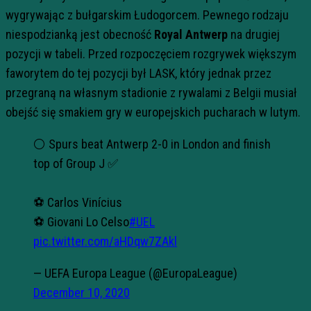
wygrywając z bułgarskim Łudogorcem. Pewnego rodzaju
niespodzianką jest obecność
Royal Antwerp
na drugiej
pozycji w tabeli. Przed rozpoczęciem rozgrywek większym
faworytem do tej pozycji był LASK, który jednak przez
przegraną na własnym stadionie z rywalami z Belgii musiał
obejść się smakiem gry w europejskich pucharach w lutym.
⚪️ Spurs beat Antwerp 2-0 in London and finish
top of Group J ✅
⚽️ Carlos Vinícius
⚽️ Giovani Lo Celso
#UEL
pic.twitter.com/aHDqw7ZAkl
— UEFA Europa League (@EuropaLeague)
December 10, 2020