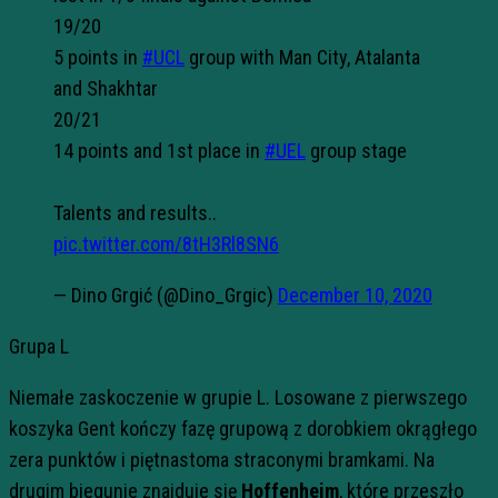
19/20
5 points in
#UCL
group with Man City, Atalanta
and Shakhtar
20/21
14 points and 1st place in
#UEL
group stage
Talents and results..
pic.twitter.com/8tH3Rl8SN6
— Dino Grgić (@Dino_Grgic)
December 10, 2020
Grupa L
Niemałe zaskoczenie w grupie L. Losowane z pierwszego
koszyka Gent kończy fazę grupową z dorobkiem okrągłego
zera punktów i piętnastoma straconymi bramkami. Na
drugim biegunie znajduje się
Hoffenheim
, które przeszło