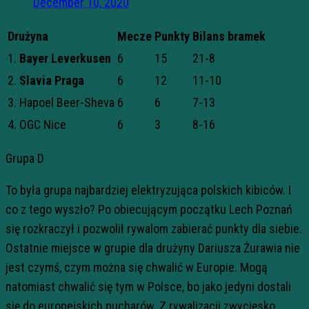
December 10, 2020
Drużyna
Mecze
Punkty
Bilans bramek
1.
Bayer Leverkusen
6
15
21-8
2.
Slavia Praga
6
12
11-10
3. Hapoel Beer-Sheva
6
6
7-13
4. OGC Nice
6
3
8-16
Grupa D
To była grupa najbardziej elektryzująca polskich kibiców. I
co z tego wyszło? Po obiecującym początku Lech Poznań
się rozkraczył i pozwolił rywalom zabierać punkty dla siebie.
Ostatnie miejsce w grupie dla drużyny Dariusza Żurawia nie
jest czymś, czym można się chwalić w Europie. Mogą
natomiast chwalić się tym w Polsce, bo jako jedyni dostali
się do europejskich pucharów. Z rywalizacji zwycięsko