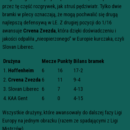
przez tę część rozgrywek, jak struś pędziwiatr. Tylko dwie
bramki w plecy oznaczają, że mogą pochwalić się drugą
najlepszą defensywą w LE. Z drugiej pozycji do 1/16
awansuje
Crvena Zvezda
, która dzięki doświadczeniu i
jakości odpaliła „nieopierzonego” w Europie kurczaka, czyli
Slovan Liberec.
Drużyna
Mecze
Punkty
Bilans bramek
1.
Hoffenheim
6
16
17-2
2.
Crvena Zvezda
6
11
9-4
3. Slovan Liberec
6
7
4-13
4. KAA Gent
6
0
4-15
Wszystkie drużyny, które awansowały do dalszej fazy Ligi
Europy na jednym obrazku (razem ze spadającymi z Ligi
Mistrzów).