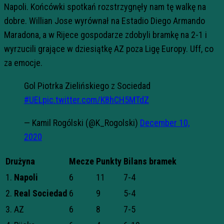
Napoli. Końcówki spotkań rozstrzygnęły nam tę walkę na
dobre. Willian Jose wyrównał na Estadio Diego Armando
Maradona, a w Rijece gospodarze zdobyli bramkę na 2-1 i
wyrzucili grające w dziesiątkę AZ poza Ligę Europy. Uff, co
za emocje.
Gol Piotrka Zielińskiego z Sociedad
#UEL
pic.twitter.com/K8hCH5MTdZ
— Kamil Rogólski (@K_Rogolski)
December 10,
2020
Drużyna
Mecze
Punkty
Bilans bramek
1.
Napoli
6
11
7-4
2.
Real Sociedad
6
9
5-4
3. AZ
6
8
7-5