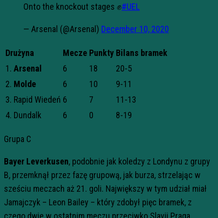
Onto the knockout stages ✊
#UEL
— Arsenal (@Arsenal)
December 10, 2020
Drużyna
Mecze
Punkty
Bilans bramek
1.
Arsenal
6
18
20-5
2.
Molde
6
10
9-11
3. Rapid Wiedeń
6
7
11-13
4. Dundalk
6
0
8-19
Grupa C
Bayer Leverkusen
, podobnie jak koledzy z Londynu z grupy
B, przemknął przez fazę grupową, jak burza, strzelając w
sześciu meczach aż 21. goli. Największy w tym udział miał
Jamajczyk – Leon Bailey – który zdobył pięc bramek, z
czego dwie w ostatnim meczu przeciwko Slavii Praga.