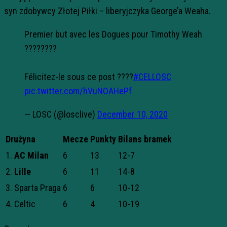
syn zdobywcy Złotej Piłki – liberyjczyka George’a Weaha.
Premier but avec les Dogues pour Timothy Weah
????????
Félicitez-le sous ce post ????
#CELLOSC
pic.twitter.com/hVuNOAHePf
— LOSC (@losclive)
December 10, 2020
Drużyna
Mecze
Punkty
Bilans bramek
1.
AC Milan
6
13
12-7
2.
Lille
6
11
14-8
3. Sparta Praga
6
6
10-12
4. Celtic
6
4
10-19