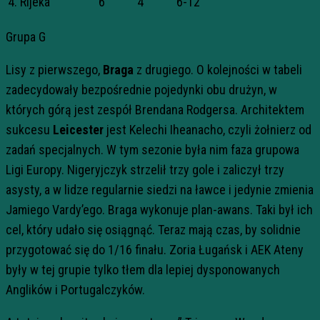
4. Rijeka
6
4
6-12
Grupa G
Lisy z pierwszego,
Braga
z drugiego. O kolejności w tabeli
zadecydowały bezpośrednie pojedynki obu drużyn, w
których górą jest zespół Brendana Rodgersa. Architektem
sukcesu
Leicester
jest Kelechi Iheanacho, czyli żołnierz od
zadań specjalnych. W tym sezonie była nim faza grupowa
Ligi Europy. Nigeryjczyk strzelił trzy gole i zaliczył trzy
asysty, a w lidze regularnie siedzi na ławce i jedynie zmienia
Jamiego Vardy’ego. Braga wykonuje plan-awans. Taki był ich
cel, który udało się osiągnąć. Teraz mają czas, by solidnie
przygotować się do 1/16 finału. Zoria Ługańsk i AEK Ateny
były w tej grupie tylko tłem dla lepiej dysponowanych
Anglików i Portugalczyków.