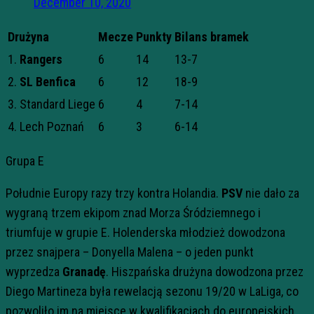
December 10, 2020
Drużyna
Mecze
Punkty
Bilans bramek
1.
Rangers
6
14
13-7
2.
SL Benfica
6
12
18-9
3. Standard Liege
6
4
7-14
4. Lech Poznań
6
3
6-14
Grupa E
Południe Europy razy trzy kontra Holandia.
PSV
nie dało za
wygraną trzem ekipom znad Morza Śródziemnego i
triumfuje w grupie E. Holenderska młodzież dowodzona
przez snajpera – Donyella Malena – o jeden punkt
wyprzedza
Granadę
. Hiszpańska drużyna dowodzona przez
Diego Martineza była rewelacją sezonu 19/20 w LaLiga, co
pozwoliło im na miejsce w kwalifikacjach do europejskich