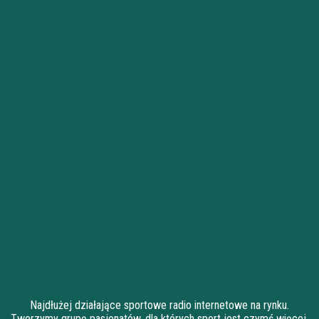
Najdłużej działające sportowe radio internetowe na rynku.
Tworzymy grupę pasjonatów, dla których sport jest czymś więcej,