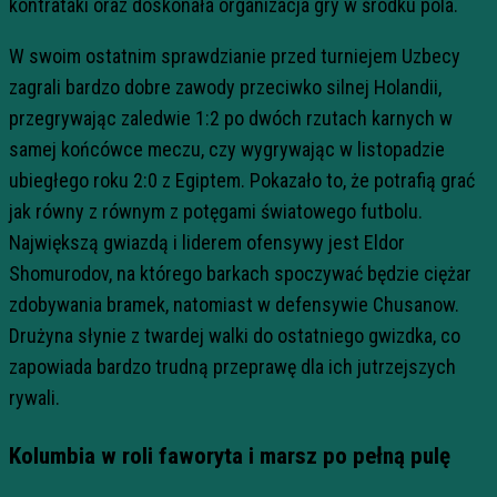
kontrataki oraz doskonała organizacja gry w środku pola.
W swoim ostatnim sprawdzianie przed turniejem Uzbecy
zagrali bardzo dobre zawody przeciwko silnej Holandii,
przegrywając zaledwie 1:2 po dwóch rzutach karnych w
samej końcówce meczu, czy wygrywając w listopadzie
ubiegłego roku 2:0 z Egiptem. Pokazało to, że potrafią grać
jak równy z równym z potęgami światowego futbolu.
Największą gwiazdą i liderem ofensywy jest Eldor
Shomurodov, na którego barkach spoczywać będzie ciężar
zdobywania bramek, natomiast w defensywie Chusanow.
Drużyna słynie z twardej walki do ostatniego gwizdka, co
zapowiada bardzo trudną przeprawę dla ich jutrzejszych
rywali.
Kolumbia w roli faworyta i marsz po pełną pulę