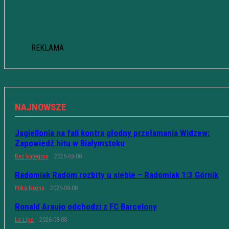
REKLAMA
NAJNOWSZE
Jagiellonia na fali kontra głodny przełamania Widzew:
Zapowiedź hitu w Białymstoku
Bez kategorii
2026-08-08
Radomiak Radom rozbity u siebie – Radomiak 1:3 Górnik
Piłka Nożna
2026-08-08
Ronald Araujo odchodzi z FC Barcelony
La Liga
2026-08-08