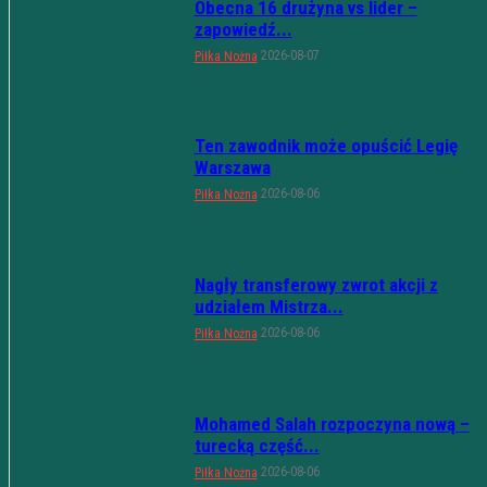
Obecna 16 drużyna vs lider –
zapowiedź...
2026-08-07
Piłka Nożna
Ten zawodnik może opuścić Legię
Warszawa
2026-08-06
Piłka Nożna
Nagły transferowy zwrot akcji z
udziałem Mistrza...
2026-08-06
Piłka Nożna
Mohamed Salah rozpoczyna nową –
turecką część...
2026-08-06
Piłka Nożna