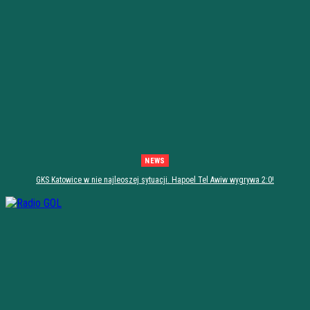
NEWS
GKS Katowice w nie najleoszej sytuacji. Hapoel Tel Awiw wygrywa 2:0!
[PODSUMOWANIE]