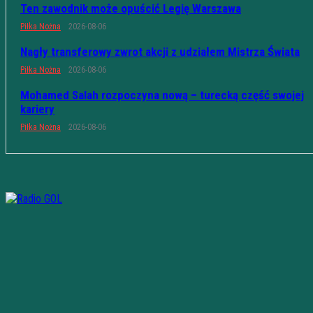
Ten zawodnik może opuścić Legię Warszawa
Piłka Nożna
2026-08-06
Nagły transferowy zwrot akcji z udziałem Mistrza Świata
Piłka Nożna
2026-08-06
Mohamed Salah rozpoczyna nową – turecką część swojej
kariery
Piłka Nożna
2026-08-06