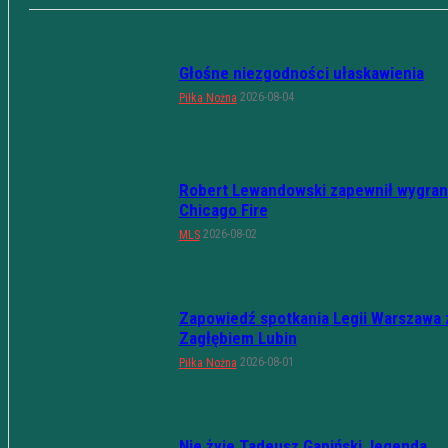
Głośne niezgodności ułaskawienia
2026-08-04
Piłka Nożna
Robert Lewandowski zapewnił wygran
Chicago Fire
2026-08-02
MLS
Zapowiedź spotkania Legii Warszawa 
Zagłębiem Lubin
2026-08-01
Piłka Nożna
Nie żyje Tadeusz Gapiński, legenda