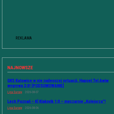
REKLAMA
NAJNOWSZE
GKS Katowice w nie najleoszej sytuacji. Hapoel Tel Awiw
wygrywa 2:0! [PODSUMOWANIE]
Liga Europy
2026-08-07
Lech Poznań – KÍ Klaksvík 1:0 – męczarnie „Kolejorza”!
Liga Europy
2026-08-06