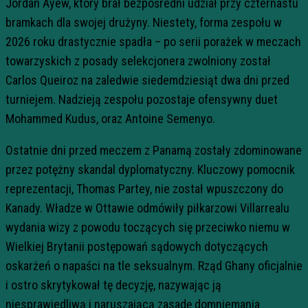
Jordan Ayew, który brał bezpośredni udział przy czternastu
bramkach dla swojej drużyny. Niestety, forma zespołu w
2026 roku drastycznie spadła – po serii porażek w meczach
towarzyskich z posady selekcjonera zwolniony został
Carlos Queiroz na zaledwie siedemdziesiąt dwa dni przed
turniejem. Nadzieją zespołu pozostaje ofensywny duet
Mohammed Kudus, oraz Antoine Semenyo.
Ostatnie dni przed meczem z Panamą zostały zdominowane
przez potężny skandal dyplomatyczny. Kluczowy pomocnik
reprezentacji, Thomas Partey, nie został wpuszczony do
Kanady. Władze w Ottawie odmówiły piłkarzowi Villarrealu
wydania wizy z powodu toczących się przeciwko niemu w
Wielkiej Brytanii postępowań sądowych dotyczących
oskarżeń o napaści na tle seksualnym. Rząd Ghany oficjalnie
i ostro skrytykował tę decyzję, nazywając ją
niesprawiedliwą i naruszającą zasadę domniemania