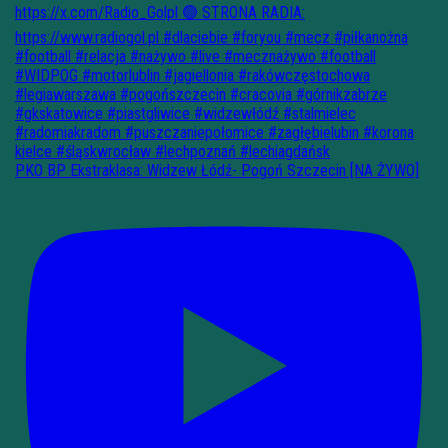
PKO BP Ekstraklasa: Widzew Łódź- Pogoń Szczecin [NA ŻYWO]