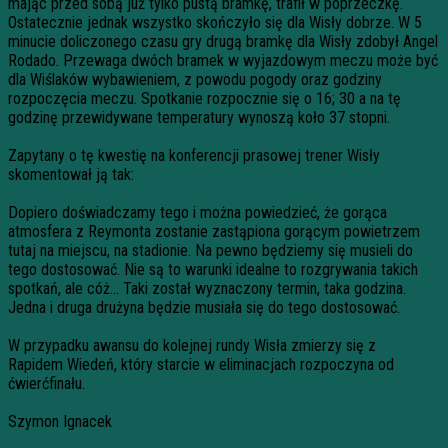
mając przed sobą już tylko pustą bramkę, trafił w poprzeczkę.
Ostatecznie jednak wszystko skończyło się dla Wisły dobrze. W 5
minucie doliczonego czasu gry drugą bramkę dla Wisły zdobył Angel
Rodado. Przewaga dwóch bramek w wyjazdowym meczu może być
dla Wiślaków wybawieniem, z powodu pogody oraz godziny
rozpoczęcia meczu. Spotkanie rozpocznie się o 16; 30 a na tę
godzinę przewidywane temperatury wynoszą koło 37 stopni.
Zapytany o tę kwestię na konferencji prasowej trener Wisły
skomentował ją tak:
Dopiero doświadczamy tego i można powiedzieć, że gorąca
atmosfera z Reymonta zostanie zastąpiona gorącym powietrzem
tutaj na miejscu, na stadionie. Na pewno będziemy się musieli do
tego dostosować. Nie są to warunki idealne to rozgrywania takich
spotkań, ale cóż… Taki został wyznaczony termin, taka godzina.
Jedna i druga drużyna będzie musiała się do tego dostosować.
W przypadku awansu do kolejnej rundy Wisła zmierzy się z
Rapidem Wiedeń, który starcie w eliminacjach rozpoczyna od
ćwierćfinału.
Szymon
Ignacek