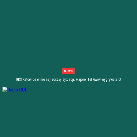
NEWS
GKS Katowice w nie najleoszej sytuacji. Hapoel Tel Awiw wygrywa 2:0!
[PODSUMOWANIE]