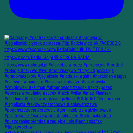
PKO BP Ekstraklasa: Cracovia - Jagiellonia Białystok [NA ŻYWO]