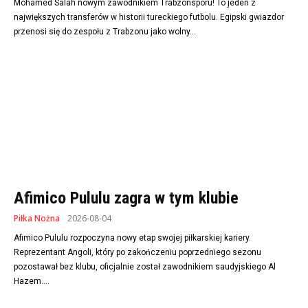
Mohamed Salah nowym zawodnikiem Trabzonsporu! To jeden z
największych transferów w historii tureckiego futbolu. Egipski gwiazdor
przenosi się do zespołu z Trabzonu jako wolny...
Afimico Pululu zagra w tym klubie
Piłka Nożna
2026-08-04
Afimico Pululu rozpoczyna nowy etap swojej piłkarskiej kariery.
Reprezentant Angoli, który po zakończeniu poprzedniego sezonu
pozostawał bez klubu, oficjalnie został zawodnikiem saudyjskiego Al
Hazem....