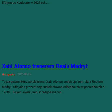
Efthymios Koulouris w 2023 roku...
Xabi Alonso trenerem Realu Madryt
2025-05-25
Hiszpania
To już pewne! Hiszpański trener Xabi Alonso podpisuje kontrakt z Realem
Madryt! Oficjalna prezentacja szkoleniowca odbędzie się w poniedziałek o
12:30. Bayer Leverkusen, którego Hiszpan...