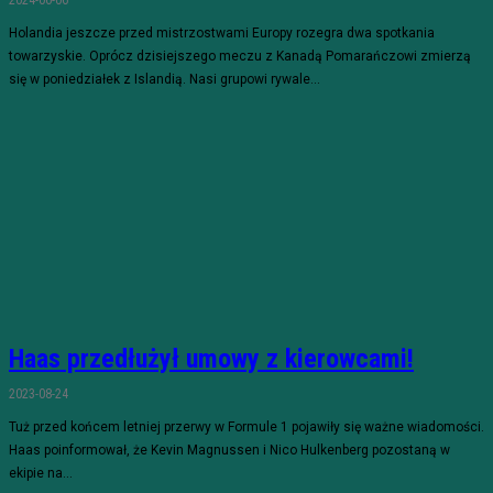
2024-06-06
Holandia jeszcze przed mistrzostwami Europy rozegra dwa spotkania
towarzyskie. Oprócz dzisiejszego meczu z Kanadą Pomarańczowi zmierzą
się w poniedziałek z Islandią. Nasi grupowi rywale...
Haas przedłużył umowy z kierowcami!
2023-08-24
Tuż przed końcem letniej przerwy w Formule 1 pojawiły się ważne wiadomości.
Haas poinformował, że Kevin Magnussen i Nico Hulkenberg pozostaną w
ekipie na...