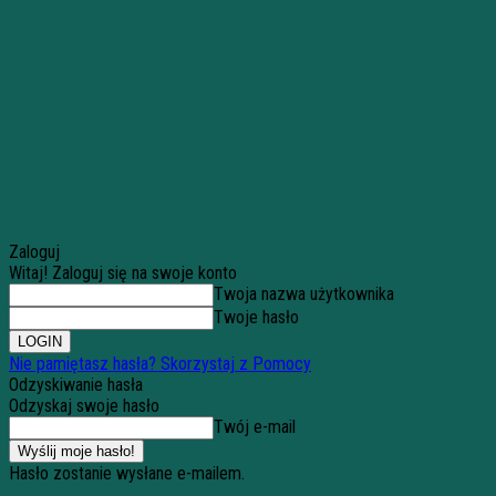
Zaloguj
Witaj! Zaloguj się na swoje konto
Twoja nazwa użytkownika
Twoje hasło
Nie pamiętasz hasła? Skorzystaj z Pomocy
Odzyskiwanie hasła
Odzyskaj swoje hasło
Twój e-mail
Hasło zostanie wysłane e-mailem.