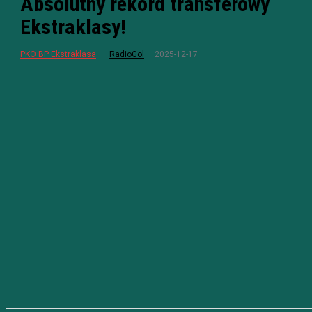
Absolutny rekord transferowy
Ekstraklasy!
2025-12-17
PKO BP Ekstraklasa
RadioGol