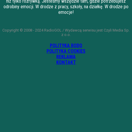
niż tylko rozrywką. Jesteśmy wszędzie tam, gdzie potrzebujesz
odrobiny emocji. W drodze z pracy, szkoły, na działkę. W drodze po
emocje!
Copyright © 2008 - 2024 RadioGOL / Wydawcą serwisu jest Czyli Media Sp.
z o.o.
POLITYKA RODO
POLITYKA COOKIES
REKLAMA
KONTAKT