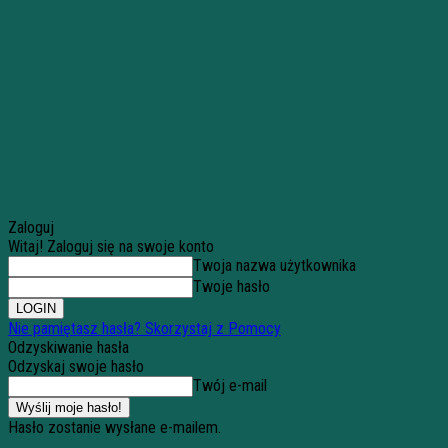
Zaloguj
Witaj! Zaloguj się na swoje konto
Twoja nazwa użytkownika
Twoje hasło
Nie pamiętasz hasła? Skorzystaj z Pomocy
Odzyskiwanie hasła
Odzyskaj swoje hasło
Twój e-mail
Hasło zostanie wysłane e-mailem.