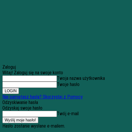
Zaloguj
Witaj! Zaloguj się na swoje konto
Twoja nazwa użytkownika
Twoje hasło
Nie pamiętasz hasła? Skorzystaj z Pomocy
Odzyskiwanie hasła
Odzyskaj swoje hasło
Twój e-mail
Hasło zostanie wysłane e-mailem.