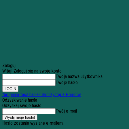
Zaloguj
Witaj! Zaloguj się na swoje konto
Twoja nazwa użytkownika
Twoje hasło
Nie pamiętasz hasła? Skorzystaj z Pomocy
Odzyskiwanie hasła
Odzyskaj swoje hasło
Twój e-mail
Hasło zostanie wysłane e-mailem.