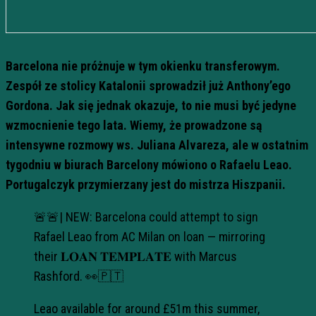
Barcelona nie próżnuje w tym okienku transferowym.
Zespół ze stolicy Katalonii sprowadził już Anthony’ego
Gordona. Jak się jednak okazuje, to nie musi być jedyne
wzmocnienie tego lata. Wiemy, że prowadzone są
intensywne rozmowy ws. Juliana Alvareza, ale w ostatnim
tygodniu w biurach Barcelony mówiono o Rafaelu Leao.
Portugalczyk przymierzany jest do mistrza Hiszpanii.
🚨🚨| NEW: Barcelona could attempt to sign
Rafael Leao from AC Milan on loan — mirroring
their 𝐋𝐎𝐀𝐍 𝐓𝐄𝐌𝐏𝐋𝐀𝐓𝐄 with Marcus
Rashford. 👀🇵🇹
Leao available for around £51m this summer,