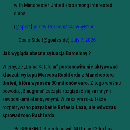
with Manchester United also among interested
clubs.
{
@sport
}
pic.twitter.com/s4Ow5yR1bu
— Goals Side (@goalsside)
July 7, 2026
Jak wygląda obecna sytuacja Barcelony ?
Wiemy, że „Duma Katalonii”
postanowiła nie aktywować
klauzuli wykupu Marcusa Rashforda z Manchesteru
United, która wynosiła 30 milionów euro.
Z tego właśnie
powodu, „Blaugrana” zaczęła rozglądać się za innymi
zawodnikami ofensywnymi. W zeszłym roku także
rozpatrywano
pozyskanie Rafaela Leao, ale wówczas
sprowadzono Rashforda.
🚨 BREAKING: Barcelona will NOT pay €30m buy