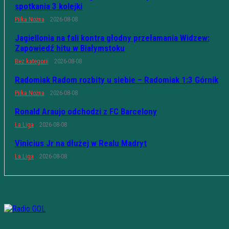
spotkania 3 kolejki
Piłka Nożna
2026-08-08
Jagiellonia na fali kontra głodny przełamania Widzew:
Zapowiedź hitu w Białymstoku
Bez kategorii
2026-08-08
Radomiak Radom rozbity u siebie – Radomiak 1:3 Górnik
Piłka Nożna
2026-08-08
Ronald Araujo odchodzi z FC Barcelony
La Liga
2026-08-08
Vinicius Jr na dłużej w Realu Madryt
La Liga
2026-08-08