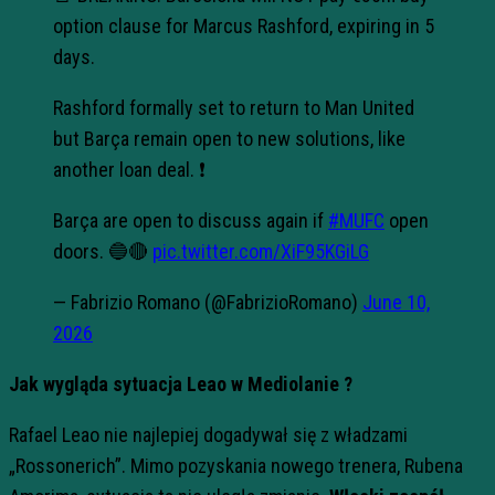
option clause for Marcus Rashford, expiring in 5
days.
Rashford formally set to return to Man United
but Barça remain open to new solutions, like
another loan deal. ❗️
Barça are open to discuss again if
#MUFC
open
doors. 🔵🔴
pic.twitter.com/XiF95KGiLG
— Fabrizio Romano (@FabrizioRomano)
June 10,
2026
Jak wygląda sytuacja Leao w Mediolanie ?
Rafael Leao nie najlepiej dogadywał się z władzami
„Rossonerich”. Mimo pozyskania nowego trenera, Rubena