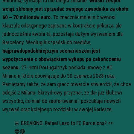
Amorima, sytuacja ta nie uległa zmianie.
Włoski zespół
wciąż skłonny jest sprzedać swojego zawodnika za około
60 – 70 milionów euro.
To znacznie mniej niż wynosi
klauzula odstępnego zapisana w kontrakcie piłkarza, ale
jednocześnie kwota ta, pozostaje dużym wyzwaniem dla
Barcelony. Według hiszpańskich mediów,
najprawdopodobniejszym scenariuszem jest
wypożyczenie z obowiązkiem wykupu po zakończeniu
sezonu.
27-letni Portugalczyk posiada umowę z AC
Milanem, która obowiązuje do 30 czerwca 2028 roku.
Pamiętamy także, że sam gracz otwarcie stwierdził, że chce
odejść z Milanu. Skrzydłowy przyznał, że dał już klubowi
wszystko, co miał do zaoferowania i poszukuje nowych
wyzwań oraz kolejnego rozdziału w swojej karierze.
🚨 BREAKING: Rafael Leao to FC Barcelona? 👀
🔵🔴