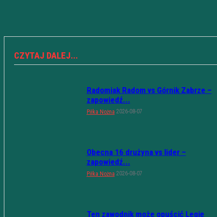
CZYTAJ DALEJ...
Radomiak Radom vs Górnik Zabrze –
zapowiedź...
2026-08-07
Piłka Nożna
Obecna 16 drużyna vs lider –
zapowiedź...
2026-08-07
Piłka Nożna
Ten zawodnik może opuścić Legię