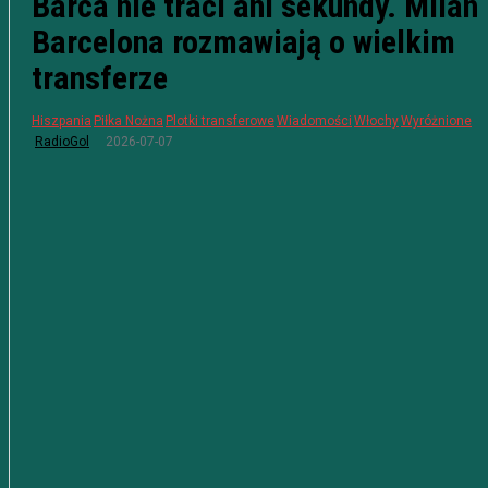
Barca nie traci ani sekundy. Milan 
Barcelona rozmawiają o wielkim
transferze
Hiszpania
Piłka Nożna
Plotki transferowe
Wiadomości
Włochy
Wyróżnione
2026-07-07
RadioGol