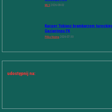
2026-08-02
MLS
Kacper Tobiasz bramkarzem tureckie
Gaziantepu FK
2026-07-30
Piłka Nożna
udostępnij na: