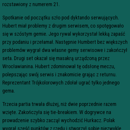
rozstawiony z numerem 21.
Spotkanie od początku szło pod dyktando serwujących.
Hubert miał problemy z drugim serwisem, co spotęgowało
się w szóstym gemie. Jego rywal wykorzystał lekką zapaść
przy podaniu i przełamał. Następnie Humbert bez większych
problemów wygrał dwa własne gemy serwisowe i zakończył
seta. Drugi set okazał się masakrą urządzoną przez
Wrocławianina. Hubert zdominował tę odsłonę meczu,
polepszając swój serwis i znakomicie grając z returnu.
Reprezentant Trójkolorowych zdołał ugrać tylko jednego
gema.
Trzecia partia trwała dłużej, niż dwie poprzednie razem
wzięte. Zakończyła się tie-breakiem. W dogrywce na
prowadzenie szybko zaczął wychodzić Hurkacz. Polak
wygrał sześć punktów z rzędu i stworzył sobie niezwykle