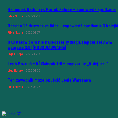
Radomiak Radom vs Górnik Zabrze – zapowiedź spotkania
Piłka Nożna
2026-08-07
Obecna 16 drużyna vs lider – zapowiedź spotkania 3 kolejk
Piłka Nożna
2026-08-07
GKS Katowice w nie najleoszej sytuacji. Hapoel Tel Awiw
wygrywa 2:0! [PODSUMOWANIE]
Liga Europy
2026-08-07
Lech Poznań – KÍ Klaksvík 1:0 – męczarnie „Kolejorza”!
Liga Europy
2026-08-06
Ten zawodnik może opuścić Legię Warszawa
Piłka Nożna
2026-08-06