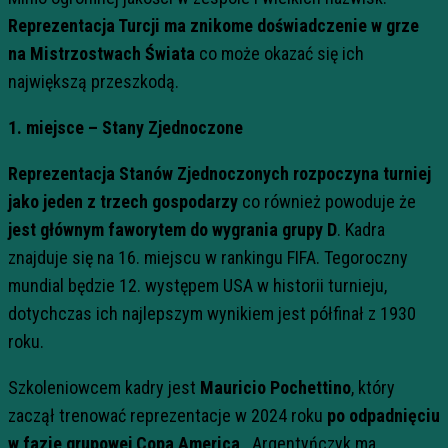
Reprezentacja Turcji ma znikome doświadczenie w grze
na Mistrzostwach Świata
co może okazać się ich
największą przeszkodą.
1. miejsce – Stany Zjednoczone
Reprezentacja Stanów Zjednoczonych
rozpoczyna turniej
jako jeden z trzech gospodarzy
co również powoduje że
jest głównym faworytem do wygrania grupy D
. Kadra
znajduje się na 16. miejscu w rankingu FIFA.
Tegoroczny
mundial będzie 12. występem USA w historii turnieju,
dotychczas ich najlepszym wynikiem jest półfinał z 1930
roku
.
Szkoleniowcem kadry jest
Mauricio Pochettino
, który
zaczął trenować reprezentacje w 2024 roku
po odpadnięciu
w fazie grupowej Copa America
. Argentyńczyk ma