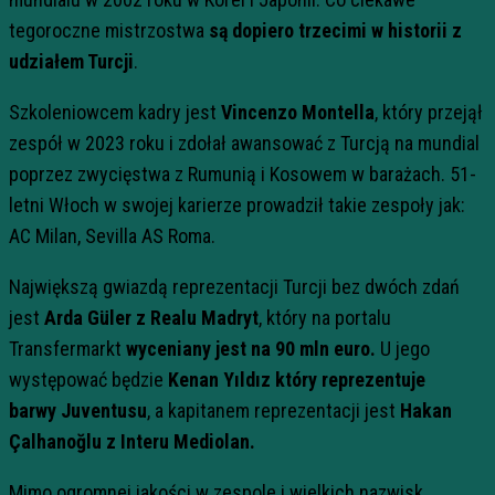
tegoroczne mistrzostwa
są dopiero trzecimi w historii z
udziałem Turcji
.
Szkoleniowcem kadry jest
Vincenzo Montella
, który przejął
zespół w 2023 roku i zdołał awansować z Turcją na mundial
poprzez zwycięstwa z Rumunią i Kosowem w barażach. 51-
letni Włoch w swojej karierze prowadził takie zespoły jak:
AC Milan, Sevilla AS Roma.
Największą gwiazdą reprezentacji Turcji bez dwóch zdań
jest
Arda Güler
z Realu Madryt
, który na portalu
Transfermarkt
wyceniany jest na 90 mln euro.
U jego
występować będzie
Kenan Yıldız który
reprezentuje
barwy Juventusu
, a kapitanem reprezentacji jest
Hakan
Çalhanoğlu z Interu Mediolan.
Mimo ogromnej jakości w zespole i wielkich nazwisk.