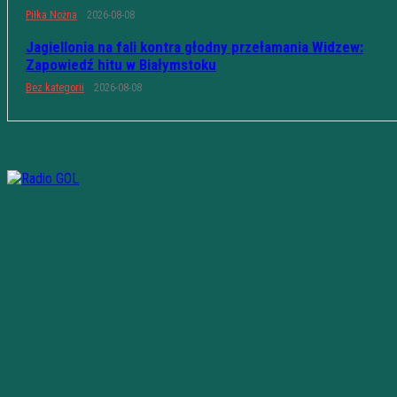
Piłka Nożna
2026-08-08
Jagiellonia na fali kontra głodny przełamania Widzew:
Zapowiedź hitu w Białymstoku
Bez kategorii
2026-08-08