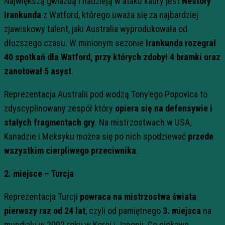
Największą gwiazdą i nadzieją w ataku kadry jest
Nestory
Irankunda
z Watford, którego uważa się za najbardziej
zjawiskowy talent, jaki Australia wyprodukowała od
dłuzszego czasu. W minionym sezonie
Irankunda
rozegrał
40 spotkań dla Watford, przy których zdobył 4 bramki oraz
zanotował 5 asyst
.
Reprezentacja Australii pod wodzą Tony’ego Popovica to
zdyscyplinowany zespół który
opiera się na defensywie i
stałych fragmentach gry
. Na mistrzostwach w USA,
Kanadzie i Meksyku można się po nich spodziewać
przede
wszystkim cierpliwego przeciwnika
.
2. miejsce – Turcja
Reprezentacja Turcji
powraca na mistrzostwa świata
pierwszy raz od 24 lat
, czyli od pamiętnego
3. miejsca
na
mundialu w 2002 roku w Korei i Japonii. Co ciekawe