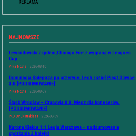
REKLAMA
NAJNOWSZE
Lewandowski z golem,Chicago Fire z wygraną w Leagues
Cup
Piłka Nożna
2026-08-10
Dominacja Kolejorza po przerwie: Lech rozbił Piast Gliwice
3:0 [PODSUMOWANIE]
Piłka Nożna
2026-08-09
Śląsk Wrocław – Cracovia 0:0. Mecz dla koneserów.
[PODSUMOWANIE]
PKO BP Ekstraklasa
2026-08-09
Korona Kielce 1:1 Legia Warszawa – podsumowanie
spotkania 3 kolejki