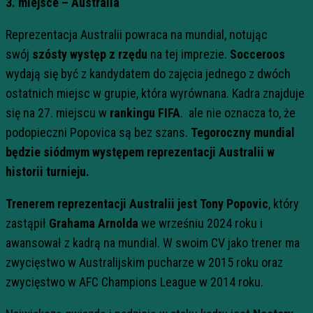
3. miejsce – Australia
Reprezentacja Australii powraca na mundial, notując
swój
szósty występ z rzędu
na tej imprezie
.
Socceroos
wydają się być z kandydatem do zajęcia jednego z dwóch
ostatnich miejsc w grupie, która wyrównana. Kadra znajduje
się na
27. miejscu w
rankingu FIFA
. ale nie oznacza to, że
podopieczni Popovica są bez szans.
Tegoroczny mundial
będzie siódmym występem reprezentacji Australii w
historii turnieju
.
Trenerem reprezentacji Australii
jest
Tony Popovic
, który
zastąpił
Grahama Arnolda
we wrześniu 2024 roku i
awansował z kadrą na mundial. W swoim CV jako trener ma
zwycięstwo w Australijskim pucharze w 2015 roku oraz
zwycięstwo w AFC Champions League w 2014 roku.