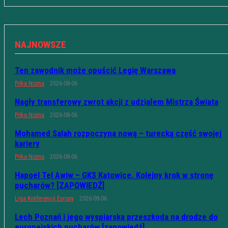
NAJNOWSZE
Ten zawodnik może opuścić Legię Warszawa
Piłka Nożna
2026-08-06
Nagły transferowy zwrot akcji z udziałem Mistrza Świata
Piłka Nożna
2026-08-06
Mohamed Salah rozpoczyna nową – turecką część swojej
kariery
Piłka Nożna
2026-08-06
Hapoel Tel Awiw – GKS Katowice. Kolejny krok w stronę
pucharów? [ZAPOWIEDŹ]
Liga Konferencji Europy
2026-08-06
Lech Poznań i jego wyspiarska przeszkoda na drodze do
europejskich pucharów [zapowiedź]