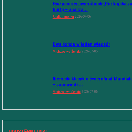
Hiszpania w ćwierćfinale,Portugalia z
burtą – analiza...
2026-07-06
Analiza meczu
Dwa końce w jeden wieczór
2026-07-06
Mistrzostwa Świata
Iberyjski klasyk o ćwierćfinał Mundial
– zapowiedź...
2026-07-06
Mistrzostwa Świata
UDOSTĘPNIJ NA: