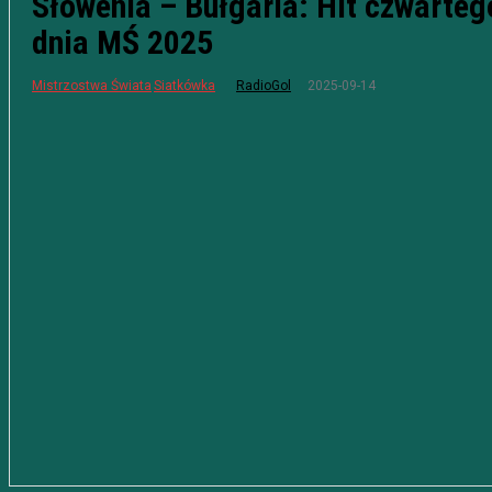
Słowenia – Bułgaria: Hit czwarteg
dnia MŚ 2025
2025-09-14
Mistrzostwa Świata
Siatkówka
RadioGol