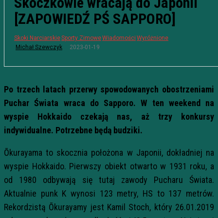
Skoczkowie wracają do Japonii
[ZAPOWIEDŹ PŚ SAPPORO]
Skoki Narciarskie
Sporty Zimowe
Wiadomości
Wyróżnione
2023-01-19
Michał Szewczyk
Po trzech latach przerwy spowodowanych obostrzeniami
Puchar Świata wraca do Sapporo. W ten weekend na
wyspie Hokkaido czekają nas, aż trzy konkursy
indywidualne. Potrzebne będą budziki.
Ōkurayama to skocznia położona w Japonii, dokładniej na
wyspie Hokkaido. Pierwszy obiekt otwarto w 1931 roku, a
od 1980 odbywają się tutaj zawody Pucharu Świata.
Aktualnie punk K wynosi 123 metry, HS to 137 metrów.
Rekordzistą Ōkurayamy jest Kamil Stoch, który 26.01.2019