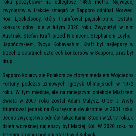
roku poszybował na odległość 148,5 metra. Najwięcej
zwycięstw w trakcie zmagań w Sapporo odniósł Norweg,
Roar Ljoekelsoey, który triumfował pięciokrotnie. Ostatni
konkurs odbył się w lutym 2020 roku. Zwyciężył w nim
Austriak, Stefan Kraft przed Niemcem, Stephanem Leyhe i
Japończykiem, Ryoyu Kobayashim. Kraft był najlepszy w
trzech z ostatnich czterech konkursów w Sapporo, a raz był
drugi.
Sapporo kojarzy się Polakom ze złotym medalem Wojciecha
Fortuny podczas Zimowych Igrzysk Olimpijskich w 1972
roku. W tym mieście, ale na mniejszym obiekcie Mistrzem
Świata w 2007 roku został Adam Małysz. Orzeł z Wisły
triumfował jednak na
Ōkurayamie dwukrotnie w 2001 roku.
Jedno zwycięstwo odniósł także Kamil Stoch w 2017 roku, a
dzień wcześniej najlepszy był Maciej Kot. W 2020 roku na
trzecim stopniu podium stał Dawid Kubacki.