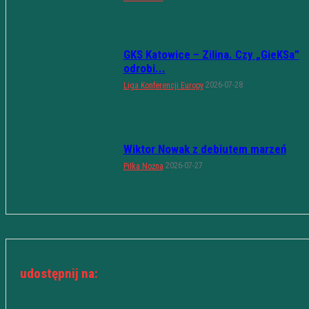
GKS Katowice – Zilina. Czy „GieKSa”
odrobi...
2026-07-28
Liga Konferencji Europy
Wiktor Nowak z debiutem marzeń
2026-07-27
Piłka Nożna
udostępnij na: