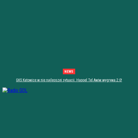
NEWS
GKS Katowice w nie najleoszej sytuacji. Hapoel Tel Awiw wygrywa 2:0!
[PODSUMOWANIE]