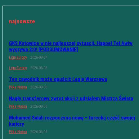
najnowsze
GKS Katowice w nie najleoszej sytuacji. Hapoel Tel Awiw
wygrywa 2:0! [PODSUMOWANIE]
Liga Europy
2026-08-07
Liga Europy
2026-08-06
Ten zawodnik może opuścić Legię Warszawa
Piłka Nożna
2026-08-06
Nagły transferowy zwrot akcji z udziałem Mistrza Świata
Piłka Nożna
2026-08-06
Mohamed Salah rozpoczyna nową – turecką część swojej
kariery
Piłka Nożna
2026-08-06