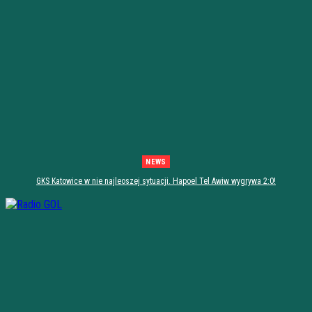
NEWS
GKS Katowice w nie najleoszej sytuacji. Hapoel Tel Awiw wygrywa 2:0!
[PODSUMOWANIE]