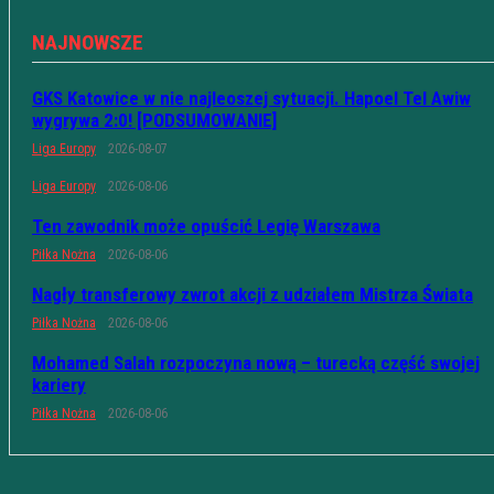
NAJNOWSZE
GKS Katowice w nie najleoszej sytuacji. Hapoel Tel Awiw
wygrywa 2:0! [PODSUMOWANIE]
Liga Europy
2026-08-07
Liga Europy
2026-08-06
Ten zawodnik może opuścić Legię Warszawa
Piłka Nożna
2026-08-06
Nagły transferowy zwrot akcji z udziałem Mistrza Świata
Piłka Nożna
2026-08-06
Mohamed Salah rozpoczyna nową – turecką część swojej
kariery
Piłka Nożna
2026-08-06