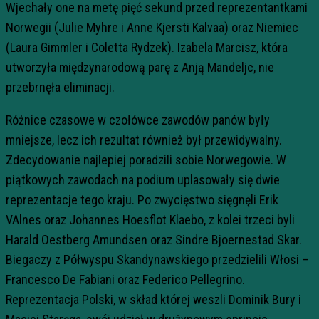
Wjechały one na metę pięć sekund przed reprezentantkami
Norwegii (Julie Myhre i Anne Kjersti Kalvaa) oraz Niemiec
(Laura Gimmler i Coletta Rydzek). Izabela Marcisz, która
utworzyła międzynarodową parę z Anją Mandeljc, nie
przebrnęła eliminacji.
Różnice czasowe w czołówce zawodów panów były
mniejsze, lecz ich rezultat również był przewidywalny.
Zdecydowanie najlepiej poradzili sobie Norwegowie. W
piątkowych zawodach na podium uplasowały się dwie
reprezentacje tego kraju. Po zwycięstwo sięgnęli Erik
VAlnes oraz Johannes Hoesflot Klaebo, z kolei trzeci byli
Harald Oestberg Amundsen oraz Sindre Bjoernestad Skar.
Biegaczy z Półwyspu Skandynawskiego przedzielili Włosi –
Francesco De Fabiani oraz Federico Pellegrino.
Reprezentacja Polski, w skład której weszli Dominik Bury i