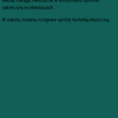
Maciej Staręga, swój udział w drużynowym sprincie
zakończyła na eliminacjach. ’
W sobotę zostaną rozegrane sprinty techniką klasyczną.