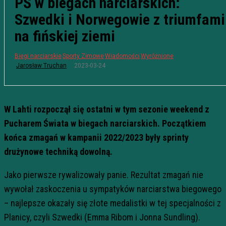
PŚ w biegach narciarskich:
Szwedki i Norwegowie z triumfami
na fińskiej ziemi
Biegi narciarskie
Sporty Zimowe
Wiadomości
Wyróżnione
2023-03-24
Jarosław Truchan
W Lahti rozpoczął się ostatni w tym sezonie weekend z
Pucharem Świata w biegach narciarskich. Początkiem
końca zmagań w kampanii 2022/2023 były sprinty
drużynowe techniką dowolną.
Jako pierwsze rywalizowały panie. Rezultat zmagań nie
wywołał zaskoczenia u sympatyków narciarstwa biegowego
– najlepsze okazały się złote medalistki w tej specjalności z
Planicy, czyli Szwedki (Emma Ribom i Jonna Sundling).