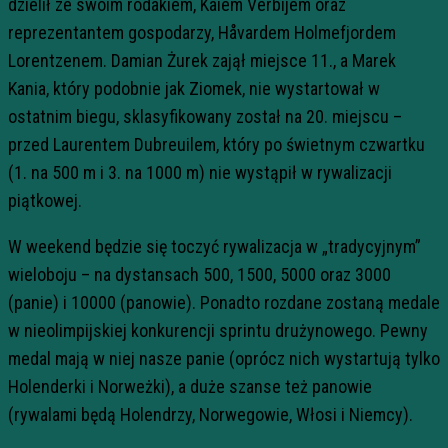
dzielił ze swoim rodakiem, Kaiem Verbijem oraz
reprezentantem gospodarzy, Håvardem Holmefjordem
Lorentzenem. Damian Żurek zajął miejsce 11., a Marek
Kania, który podobnie jak Ziomek, nie wystartował w
ostatnim biegu, sklasyfikowany został na 20. miejscu –
przed Laurentem Dubreuilem, który po świetnym czwartku
(1. na 500 m i 3. na 1000 m) nie wystąpił w rywalizacji
piątkowej.
W weekend będzie się toczyć rywalizacja w „tradycyjnym”
wieloboju – na dystansach 500, 1500, 5000 oraz 3000
(panie) i 10000 (panowie). Ponadto rozdane zostaną medale
w nieolimpijskiej konkurencji sprintu drużynowego. Pewny
medal mają w niej nasze panie (oprócz nich wystartują tylko
Holenderki i Norweżki), a duże szanse też panowie
(rywalami będą Holendrzy, Norwegowie, Włosi i Niemcy).