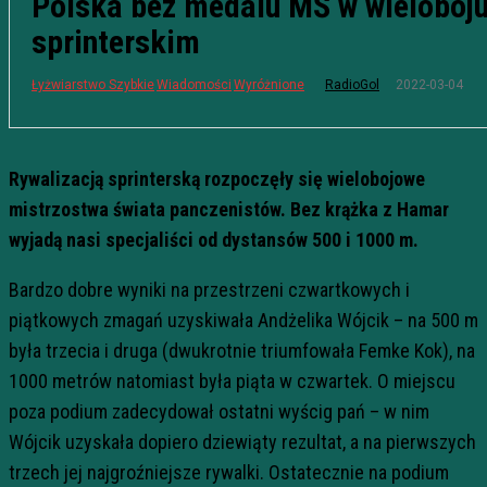
Polska bez medalu MŚ w wieloboj
sprinterskim
2022-03-04
Łyżwiarstwo Szybkie
Wiadomości
Wyróżnione
RadioGol
Rywalizacją sprinterską rozpoczęły się wielobojowe
mistrzostwa świata panczenistów. Bez krążka z Hamar
wyjadą nasi specjaliści od dystansów 500 i 1000 m.
Bardzo dobre wyniki na przestrzeni czwartkowych i
piątkowych zmagań uzyskiwała Andżelika Wójcik – na 500 m
była trzecia i druga (dwukrotnie triumfowała Femke Kok), na
1000 metrów natomiast była piąta w czwartek. O miejscu
poza podium zadecydował ostatni wyścig pań – w nim
Wójcik uzyskała dopiero dziewiąty rezultat, a na pierwszych
trzech jej najgroźniejsze rywalki. Ostatecznie na podium