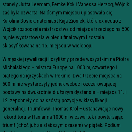
stanęły Jutta Leerdam, Femke Kok i Vanessa Herzog, Wójcik
zaś była czwarta. Na ósmym miejscu uplasowała się
Karolina Bosiek, natomiast Kaja Ziomek, która ex aequo z
Wójcik rozpoczęła mistrzostwa od miejsca trzeciego na 500
m, nie wystartowała w biegu finałowym i została
sklasyfikowana na 16. miejscu w wieloboju.
W męskiej rywalizacji liczyliśmy przede wszystkim na Piotra
Michalskiego – mistrza Europy na 1000 m, czwartego i
piątego na igrzyskach w Pekinie. Dwa trzecie miejsca na
500 m nie wystarczyły jednak wobec rozczarowującej
postawy na dwukrotnie dłuższym dystansie – miejsca 11. i
12. zepchnęły go na szóstą pozycję w klasyfikacji
generalnej. Triumfował Thomas Krol – ustanawiając nowy
rekord toru w Hamar na 1000 m w czwartek i powtarzając
triumf (choć już ze słabszym czasem) w piątek. Podium