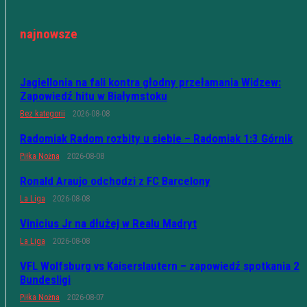
najnowsze
Jagiellonia na fali kontra głodny przełamania Widzew:
Zapowiedź hitu w Białymstoku
Bez kategorii
2026-08-08
Radomiak Radom rozbity u siebie – Radomiak 1:3 Górnik
Piłka Nożna
2026-08-08
Ronald Araujo odchodzi z FC Barcelony
La Liga
2026-08-08
Vinicius Jr na dłużej w Realu Madryt
La Liga
2026-08-08
VFL Wolfsburg vs Kaiserslautern – zapowiedź spotkania 2
Bundesligi
Piłka Nożna
2026-08-07