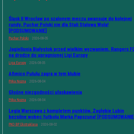
Śląsk II Wrocław po szalonym meczu awansuje do kolejnej
rundy. Puchar Polski nie dla Stali Stalowa Wola!
[PODSUMOWANIE]
Puchar Polski
2026-08-05
Jagiellonia Białystok przed wielkim wyzwaniem. Rangers F
na drodze do upragnionej Ligi Europy
Liga Europy
2026-08-05
Afimico Pululu zagra w tym klubie
Piłka Nożna
2026-08-04
Głośne niezgodności ułaskawienia
Piłka Nożna
2026-08-04
Legia Warszawa z kompletem punktów. Zagłębie Lubin
bezsilne wobec futbolu Marka Papszuna! [PODSUMOWANIE
PKO BP Ekstraklasa
2026-08-02