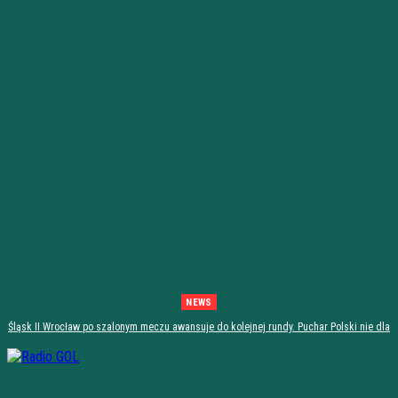
NEWS
Śląsk II Wrocław po szalonym meczu awansuje do kolejnej rundy. Puchar Polski nie dla
Stali Stalowa Wola! [PODSUMOWANIE]