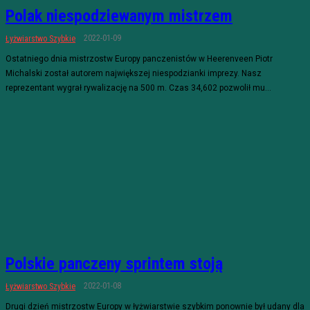
Polak niespodziewanym mistrzem
2022-01-09
Łyżwiarstwo Szybkie
Ostatniego dnia mistrzostw Europy panczenistów w Heerenveen Piotr
Michalski został autorem największej niespodzianki imprezy. Nasz
reprezentant wygrał rywalizację na 500 m. Czas 34,602 pozwolił mu...
Polskie panczeny sprintem stoją
2022-01-08
Łyżwiarstwo Szybkie
Drugi dzień mistrzostw Europy w łyżwiarstwie szybkim ponownie był udany dla