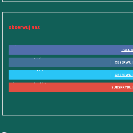
obserwuj nas
10,598
Fani
POLUB
615
Obserwujący
OBSERWUJ
2,580
Obserwujący
OBSERWUJ
2,230
Subskrybujący
SUBSKRYBUJ