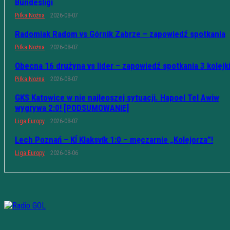
Bundesligi
Piłka Nożna
2026-08-07
Radomiak Radom vs Górnik Zabrze – zapowiedź spotkania
Piłka Nożna
2026-08-07
Obecna 16 drużyna vs lider – zapowiedź spotkania 3 kolejk
Piłka Nożna
2026-08-07
GKS Katowice w nie najleoszej sytuacji. Hapoel Tel Awiw
wygrywa 2:0! [PODSUMOWANIE]
Liga Europy
2026-08-07
Lech Poznań – KÍ Klaksvík 1:0 – męczarnie „Kolejorza”!
Liga Europy
2026-08-06