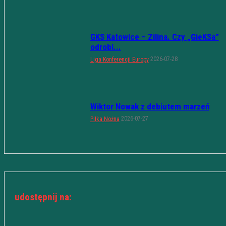
GKS Katowice – Zilina. Czy „GieKSa”
odrobi...
2026-07-28
Liga Konferencji Europy
Wiktor Nowak z debiutem marzeń
2026-07-27
Piłka Nożna
udostępnij na: