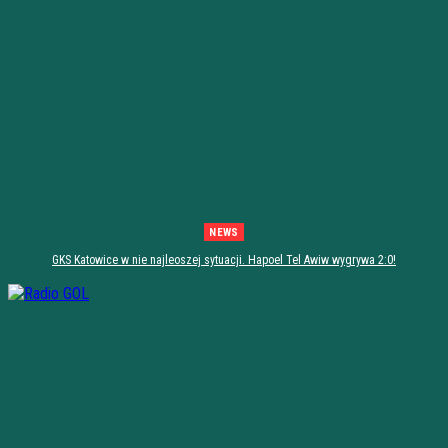
NEWS
GKS Katowice w nie najleoszej sytuacji. Hapoel Tel Awiw wygrywa 2:0!
[PODSUMOWANIE]