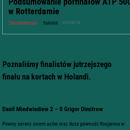
Podsumowanie półfinałów ATP 50
w Rotterdamie
2023-02-18
Tenis
Wiadomości
RadioGol
Poznaliśmy finalistów jutrzejszego
finału na kortach w Holandi.
Danił Miedwiediew 2 – 0 Grigor Dimitrow
Pewny serwis osiem asów oraz duża pewność Rosjanina w