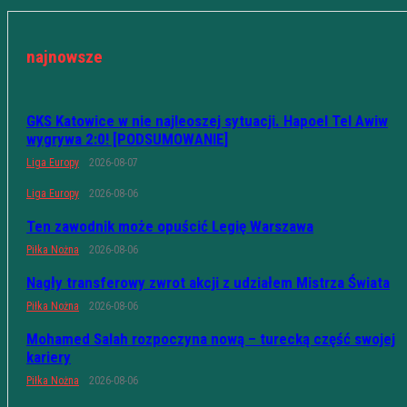
najnowsze
GKS Katowice w nie najleoszej sytuacji. Hapoel Tel Awiw
wygrywa 2:0! [PODSUMOWANIE]
Liga Europy
2026-08-07
Liga Europy
2026-08-06
Ten zawodnik może opuścić Legię Warszawa
Piłka Nożna
2026-08-06
Nagły transferowy zwrot akcji z udziałem Mistrza Świata
Piłka Nożna
2026-08-06
Mohamed Salah rozpoczyna nową – turecką część swojej
kariery
Piłka Nożna
2026-08-06