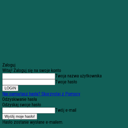
Zaloguj
Witaj! Zaloguj się na swoje konto
Twoja nazwa użytkownika
Twoje hasło
Nie pamiętasz hasła? Skorzystaj z Pomocy
Odzyskiwanie hasła
Odzyskaj swoje hasło
Twój e-mail
Hasło zostanie wysłane e-mailem.