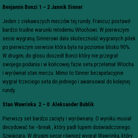
Benjamin Bonzi 1 – 2 Jannik Sinner
Jeden z ciekawszych meczów tej rundy. Francuz postawił
bardzo trudne warunki młodemu Włochowi. W pierwszym
secie wygraną Sinnerowi dała skuteczność wygranych piłek
po pierwszym serwisie która była na poziomie blisko 90%.
W drugim, do głosu doszedł Bonzi który nie przegrał
swojego podania i w końcowej fazie seta przełamał Włocha
i wyrównał stan meczu. Mimo to Sinner bezapelacyjnie
wygrał trzeciego seta do jednego i awansował do kolejnej
rundy.
Stan Wawrinka 2 – 0 Aleksander Bublik
Pierwszy set bardzo zacięty i wyrównany. O wyniku musiał
decydować tie –break , który padł łupem doświadczonego
Szwajcara. W drugim secie również wygrał Wawrinka, który