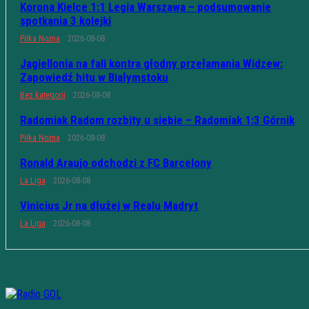
Korona Kielce 1:1 Legia Warszawa – podsumowanie
spotkania 3 kolejki
Piłka Nożna
2026-08-08
Jagiellonia na fali kontra głodny przełamania Widzew:
Zapowiedź hitu w Białymstoku
Bez kategorii
2026-08-08
Radomiak Radom rozbity u siebie – Radomiak 1:3 Górnik
Piłka Nożna
2026-08-08
Ronald Araujo odchodzi z FC Barcelony
La Liga
2026-08-08
Vinicius Jr na dłużej w Realu Madryt
La Liga
2026-08-08