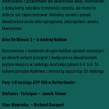
Amerykanin z problemami ale awansował dalej. Holendrowi
z dziką kartą zabrakło trzeźwości umysłu, ale mimo to
dobrze sie zaprezentował. Genialny serwis i ponad
dwadzieścia asów dało upragnione zwycięstwo i awans
faworytowi.
Alex De Minuar 2 – 0 Andriej Rublow
Rozstawiony z numerem drugim Rublow sprawił sensacje i
po dwóch setach przegrał z będącym na dwudziestym
piątym miejscu w rankingu Australijczykiem 6:4 6:4. To
kolejna porażka Rublowa z tenisistą spoza top 20 rankingu
Pary 1/8 turnieju ATP 500 w Rotterdamie :
Stefanos Tsitsipas – Jannik Sinner
Stan Wawrinka – Richard Gasquet