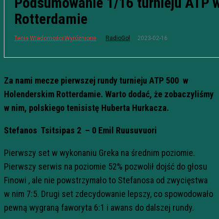
Podsumowanie 1/16 turnieju ATP 
Rotterdamie
2023-02-16
Tenis
Wiadomości
Wyróżnione
RadioGol
Za nami mecze pierwszej rundy turnieju ATP 500 w
Holenderskim Rotterdamie. Warto dodać, że zobaczyliśmy
w nim, polskiego tenisistę Huberta Hurkacza.
Stefanos Tsitsipas 2 – 0 Emil Ruusuvuori
Pierwszy set w wykonaniu Greka na średnim poziomie.
Pierwszy serwis na poziomie 52% pozwolił dojść do głosu
Finowi , ale nie powstrzymało to Stefanosa od zwycięstwa
w nim 7:5. Drugi set zdecydowanie lepszy, co spowodowało
pewną wygraną faworyta 6:1 i awans do dalszej rundy.