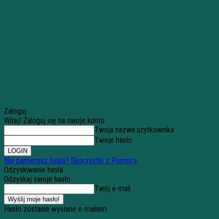
Zaloguj
Witaj! Zaloguj się na swoje konto
Twoja nazwa użytkownika
Twoje hasło
Nie pamiętasz hasła? Skorzystaj z Pomocy
Odzyskiwanie hasła
Odzyskaj swoje hasło
Twój e-mail
Hasło zostanie wysłane e-mailem.