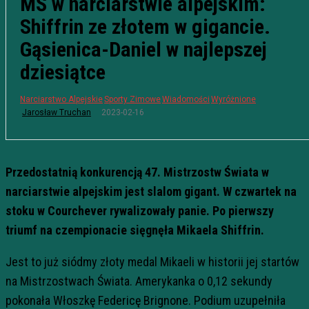
MŚ w narciarstwie alpejskim:
Shiffrin ze złotem w gigancie.
Gąsienica-Daniel w najlepszej
dziesiątce
Narciarstwo Alpejskie
Sporty Zimowe
Wiadomości
Wyróżnione
2023-02-16
Jarosław Truchan
Przedostatnią konkurencją 47. Mistrzostw Świata w
narciarstwie alpejskim jest slalom gigant. W czwartek na
stoku w Courchever rywalizowały panie. Po pierwszy
triumf na czempionacie sięgnęła Mikaela Shiffrin.
Jest to już siódmy złoty medal Mikaeli w historii jej startów
na Mistrzostwach Świata. Amerykanka o 0,12 sekundy
pokonała Włoszkę Federicę Brignone. Podium uzupełniła