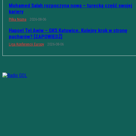
Mohamed Salah rozpoczyna nową – turecką część swojej
kariery
Piłka Nożna
2026-08-06
Hapoel Tel Awiw – GKS Katowice. Kolejny krok w stronę
pucharów? [ZAPOWIEDŹ]
Liga Konferencji Europy
2026-08-06