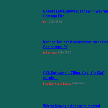
Robert Lewandowski zapewnił wygran
Chicago Fire
2026-08-02
MLS
Kacper Tobiasz bramkarzem tureckie
Gaziantepu FK
2026-07-30
Piłka Nożna
GKS Katowice – Zilina. Czy „GieKSa”
odrobi...
2026-07-28
Liga Konferencji Europy
Wiktor Nowak z debiutem marzeń