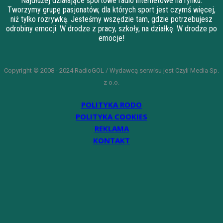
Najdłużej działające sportowe radio internetowe na rynku.
Tworzymy grupę pasjonatów, dla których sport jest czymś więcej,
niż tylko rozrywką. Jesteśmy wszędzie tam, gdzie potrzebujesz
odrobiny emocji. W drodze z pracy, szkoły, na działkę. W drodze po
emocje!
Copyright © 2008 - 2024 RadioGOL / Wydawcą serwisu jest Czyli Media Sp.
z o.o.
POLITYKA RODO
POLITYKA COOKIES
REKLAMA
KONTAKT