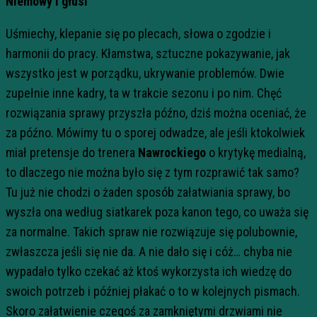
Niemowy i głusi
Uśmiechy, klepanie się po plecach, słowa o zgodzie i
harmonii do pracy. Kłamstwa, sztuczne pokazywanie, jak
wszystko jest w porządku, ukrywanie problemów. Dwie
zupełnie inne kadry, ta w trakcie sezonu i po nim. Chęć
rozwiązania sprawy przyszła późno, dziś można oceniać, że
za późno. Mówimy tu o sporej odwadze, ale jeśli ktokolwiek
miał pretensje do trenera
Nawrockiego
o krytykę medialną,
to dlaczego nie można było się z tym rozprawić tak samo?
Tu już nie chodzi o żaden sposób załatwiania sprawy, bo
wyszła ona według siatkarek poza kanon tego, co uważa się
za normalne. Takich spraw nie rozwiązuje się polubownie,
zwłaszcza jeśli się nie da. A nie dało się i cóż… chyba nie
wypadało tylko czekać aż ktoś wykorzysta ich wiedzę do
swoich potrzeb i później płakać o to w kolejnych pismach.
Skoro załatwienie czegoś za zamkniętymi drzwiami nie