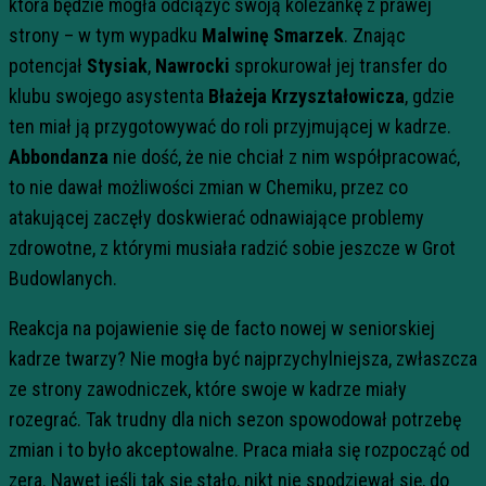
która będzie mogła odciążyć swoją koleżankę z prawej
strony – w tym wypadku
Malwinę Smarzek
. Znając
potencjał
Stysiak
,
Nawrocki
sprokurował jej transfer do
klubu swojego asystenta
Błażeja Krzyształowicza
, gdzie
ten miał ją przygotowywać do roli przyjmującej w kadrze.
Abbondanza
nie dość, że nie chciał z nim współpracować,
to nie dawał możliwości zmian w Chemiku, przez co
atakującej zaczęły doskwierać odnawiające problemy
zdrowotne, z którymi musiała radzić sobie jeszcze w Grot
Budowlanych.
Reakcja na pojawienie się de facto nowej w seniorskiej
kadrze twarzy? Nie mogła być najprzychylniejsza, zwłaszcza
ze strony zawodniczek, które swoje w kadrze miały
rozegrać. Tak trudny dla nich sezon spowodował potrzebę
zmian i to było akceptowalne. Praca miała się rozpocząć od
zera. Nawet jeśli tak się stało, nikt nie spodziewał się, do