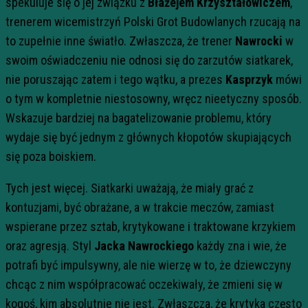
spekuluje się o jej związku z
Błażejem Krzyształowiczem
,
trenerem wicemistrzyń Polski Grot Budowlanych rzucają na
to zupełnie inne światło. Zwłaszcza, że trener
Nawrocki
w
swoim oświadczeniu nie odnosi się do zarzutów siatkarek,
nie poruszając zatem i tego wątku, a prezes
Kasprzyk
mówi
o tym w kompletnie niestosowny, wręcz nieetyczny sposób.
Wskazuje bardziej na bagatelizowanie problemu, który
wydaje się być jednym z głównych kłopotów skupiających
się poza boiskiem.
Tych jest więcej. Siatkarki uważają, że miały grać z
kontuzjami, być obrażane, a w trakcie meczów, zamiast
wspierane przez sztab, krytykowane i traktowane krzykiem
oraz agresją. Styl
Jacka Nawrockiego
każdy zna i wie, że
potrafi być impulsywny, ale nie wierzę w to, że dziewczyny
chcąc z nim współpracować oczekiwały, że zmieni się w
kogoś, kim absolutnie nie jest. Zwłaszcza, że krytyka często