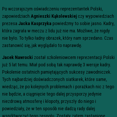
Po wczorajszym oświadczeniu reprezentantek Polski,
zapowiedziach
Agnieszki Kąkolewskiej
czy wypowiedziach
prezesa
Jacka Kasprzyka
powiedzmy to sobie jasno. Kadry,
która zagrała w meczu z lidu już nie ma. Możliwe, że nigdy
nie było. To tylko ładny obrazek, który nam sprzedano. Czas
zastanowić się, jak wyglądało to naprawdę.
Jacek Nawrocki
został szkoleniowcem reprezentacji Polski
już 5 lat temu. Miał pod sobą tak naprawdę 3 wersje kadry.
Pokolenie ostatnich pamiętających sukcesy zawodniczek.
Tych najbardziej doświadczonych siatkarek, które same,
wiedząc, że po kolejnych problemach i porażkach nic z tego
nie będzie, a ciągnięcie tego dalej przysporzy jedynie
niezdrową atmosferę i kłopoty, przyszły do niego i
powiedziały, że w ten sposób nie dadzą rady dalej
współtworzyć tego zespołu. Zostały zatem zastąpione