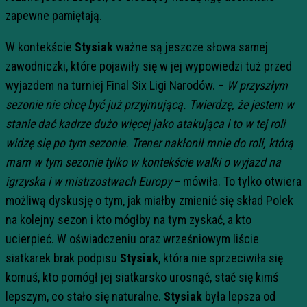
zapewne pamiętają.
W kontekście
Stysiak
ważne są jeszcze słowa samej
zawodniczki, które pojawiły się w jej wypowiedzi tuż przed
wyjazdem na turniej Final Six Ligi Narodów. –
W przyszłym
sezonie nie chcę być już przyjmującą. Twierdzę, że jestem w
stanie dać kadrze dużo więcej jako atakująca i to w tej roli
widzę się po tym sezonie. Trener nakłonił mnie do roli, którą
mam w tym sezonie tylko w kontekście walki o wyjazd na
igrzyska i w mistrzostwach Europy
– mówiła. To tylko otwiera
możliwą dyskusję o tym, jak miałby zmienić się skład Polek
na kolejny sezon i kto mógłby na tym zyskać, a kto
ucierpieć. W oświadczeniu oraz wrześniowym liście
siatkarek brak podpisu
Stysiak
, która nie sprzeciwiła się
komuś, kto pomógł jej siatkarsko urosnąć, stać się kimś
lepszym, co stało się naturalne.
Stysiak
była lepsza od