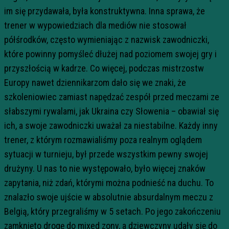
im się przydawała, była konstruktywna. Inna sprawa, że
trener w wypowiedziach dla mediów nie stosował
półśrodków, często wymieniając z nazwisk zawodniczki,
które powinny pomyśleć dłużej nad poziomem swojej gry i
przyszłością w kadrze. Co więcej, podczas mistrzostw
Europy nawet dziennikarzom dało się we znaki, że
szkoleniowiec zamiast napędzać zespół przed meczami ze
słabszymi rywalami, jak Ukraina czy Słowenia – obawiał się
ich, a swoje zawodniczki uważał za niestabilne. Każdy inny
trener, z którym rozmawialiśmy poza realnym oglądem
sytuacji w turnieju, był przede wszystkim pewny swojej
drużyny. U nas to nie występowało, było więcej znaków
zapytania, niż zdań, którymi można podnieść na duchu. To
znalazło swoje ujście w absolutnie absurdalnym meczu z
Belgią, który przegraliśmy w 5 setach. Po jego zakończeniu
zamknięto drogę do mixed zony, a dziewczyny udały się do