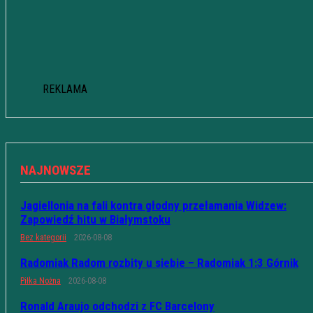
REKLAMA
NAJNOWSZE
Jagiellonia na fali kontra głodny przełamania Widzew:
Zapowiedź hitu w Białymstoku
Bez kategorii
2026-08-08
Radomiak Radom rozbity u siebie – Radomiak 1:3 Górnik
Piłka Nożna
2026-08-08
Ronald Araujo odchodzi z FC Barcelony