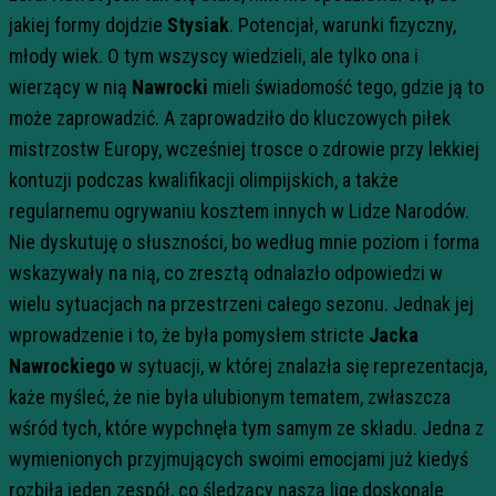
jakiej formy dojdzie
Stysiak
. Potencjał, warunki fizyczny,
młody wiek. O tym wszyscy wiedzieli, ale tylko ona i
wierzący w nią
Nawrocki
mieli świadomość tego, gdzie ją to
może zaprowadzić. A zaprowadziło do kluczowych piłek
mistrzostw Europy, wcześniej trosce o zdrowie przy lekkiej
kontuzji podczas kwalifikacji olimpijskich, a także
regularnemu ogrywaniu kosztem innych w Lidze Narodów.
Nie dyskutuję o słuszności, bo według mnie poziom i forma
wskazywały na nią, co zresztą odnalazło odpowiedzi w
wielu sytuacjach na przestrzeni całego sezonu. Jednak jej
wprowadzenie i to, że była pomysłem stricte
Jacka
Nawrockiego
w sytuacji, w której znalazła się reprezentacja,
każe myśleć, że nie była ulubionym tematem, zwłaszcza
wśród tych, które wypchnęła tym samym ze składu. Jedna z
wymienionych przyjmujących swoimi emocjami już kiedyś
rozbiła jeden zespół, co śledzący naszą ligę doskonale