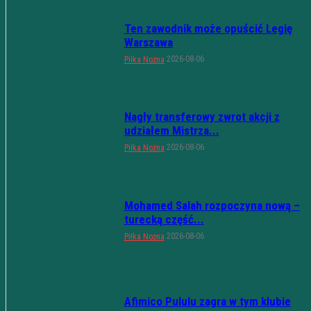
Ten zawodnik może opuścić Legię
Warszawa
2026-08-06
Piłka Nożna
Nagły transferowy zwrot akcji z
udziałem Mistrza...
2026-08-06
Piłka Nożna
Mohamed Salah rozpoczyna nową –
turecką część...
2026-08-06
Piłka Nożna
Afimico Pululu zagra w tym klubie