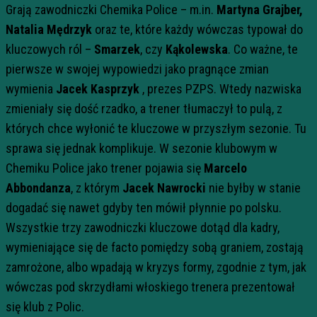
Grają zawodniczki Chemika Police – m.in.
Martyna Grajber,
Natalia Mędrzyk
oraz te, które każdy wówczas typował do
kluczowych ról –
Smarzek
, czy
Kąkolewska
. Co ważne, te
pierwsze w swojej wypowiedzi jako pragnące zmian
wymienia
Jacek Kasprzyk
, prezes PZPS. Wtedy nazwiska
zmieniały się dość rzadko, a trener tłumaczył to pulą, z
których chce wyłonić te kluczowe w przyszłym sezonie. Tu
sprawa się jednak komplikuje. W sezonie klubowym w
Chemiku Police jako trener pojawia się
Marcelo
Abbondanza
, z którym
Jacek Nawrocki
nie byłby w stanie
dogadać się nawet gdyby ten mówił płynnie po polsku.
Wszystkie trzy zawodniczki kluczowe dotąd dla kadry,
wymieniające się de facto pomiędzy sobą graniem, zostają
zamrożone, albo wpadają w kryzys formy, zgodnie z tym, jak
wówczas pod skrzydłami włoskiego trenera prezentował
się klub z Polic.