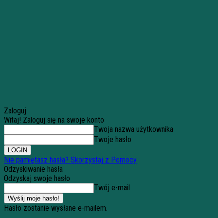
Zaloguj
Witaj! Zaloguj się na swoje konto
Twoja nazwa użytkownika
Twoje hasło
Nie pamiętasz hasła? Skorzystaj z Pomocy
Odzyskiwanie hasła
Odzyskaj swoje hasło
Twój e-mail
Hasło zostanie wysłane e-mailem.