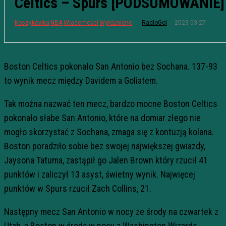
Celtics – Spurs [PODSUMOWANIE]
2023-03-27
Koszykówka
NBA
Wiadomości
Wyróżnione
RadioGol
Boston Celtics pokonało San Antonio bez Sochana. 137-93
to wynik mecz między Davidem a Goliatem.
Tak można nazwać ten mecz, bardzo mocne Boston Celtics
pokonało słabe San Antonio, które na domiar złego nie
mogło skorzystać z Sochana, zmaga się z kontuzją kolana.
Boston poradziło sobie bez swojej największej gwiazdy,
Jaysona Tatuma, zastąpił go Jalen Brown który rzucił 41
punktów i zaliczył 13 asyst, świetny wynik. Najwięcej
punktów w Spurs rzucił Zach Collins, 21.
Następny mecz San Antonio w nocy ze środy na czwartek z
Utah, a Boston w środę w nocy z Washington Wizards.