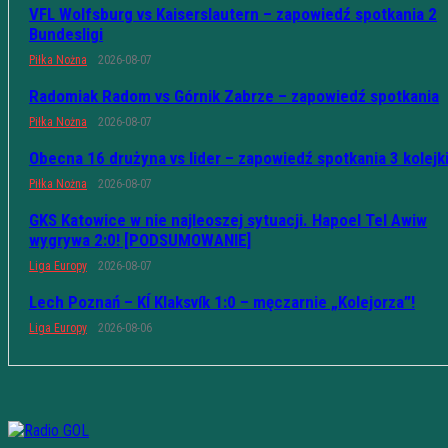
VFL Wolfsburg vs Kaiserslautern – zapowiedź spotkania 2
Bundesligi
Piłka Nożna
2026-08-07
Radomiak Radom vs Górnik Zabrze – zapowiedź spotkania
Piłka Nożna
2026-08-07
Obecna 16 drużyna vs lider – zapowiedź spotkania 3 kolejk
Piłka Nożna
2026-08-07
GKS Katowice w nie najleoszej sytuacji. Hapoel Tel Awiw
wygrywa 2:0! [PODSUMOWANIE]
Liga Europy
2026-08-07
Lech Poznań – KÍ Klaksvík 1:0 – męczarnie „Kolejorza”!
Liga Europy
2026-08-06