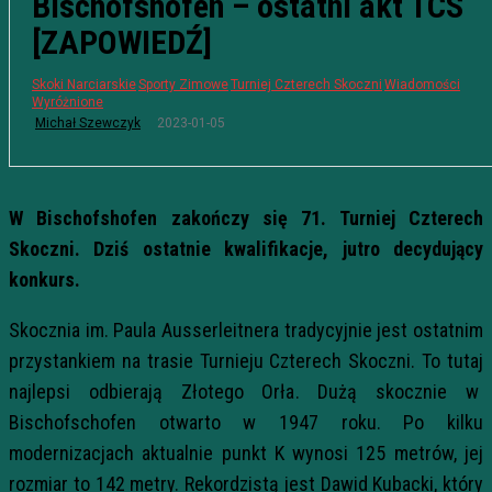
Bischofshofen – ostatni akt TCS
[ZAPOWIEDŹ]
Skoki Narciarskie
Sporty Zimowe
Turniej Czterech Skoczni
Wiadomości
Wyróżnione
2023-01-05
Michał Szewczyk
W Bischofshofen zakończy się 71. Turniej Czterech
Skoczni. Dziś ostatnie kwalifikacje, jutro decydujący
konkurs.
Skocznia im. Paula Ausserleitnera tradycyjnie jest ostatnim
przystankiem na trasie Turnieju Czterech Skoczni. To tutaj
najlepsi odbierają Złotego Orła. Dużą skocznie w
Bischofschofen otwarto w 1947 roku. Po kilku
modernizacjach aktualnie punkt K wynosi 125 metrów, jej
rozmiar to 142 metry. Rekordzistą jest Dawid Kubacki, który