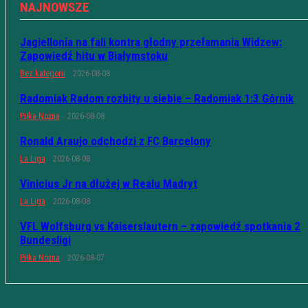
NAJNOWSZE
Jagiellonia na fali kontra głodny przełamania Widzew:
Zapowiedź hitu w Białymstoku
Bez kategorii
2026-08-08
Radomiak Radom rozbity u siebie – Radomiak 1:3 Górnik
Piłka Nożna
2026-08-08
Ronald Araujo odchodzi z FC Barcelony
La Liga
2026-08-08
Vinicius Jr na dłużej w Realu Madryt
La Liga
2026-08-08
VFL Wolfsburg vs Kaiserslautern – zapowiedź spotkania 2
Bundesligi
Piłka Nożna
2026-08-07