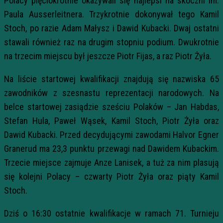
Polacy pięciokrotnie okazywali się najlepsi na skoczni im.
Paula Ausserleitnera. Trzykrotnie dokonywał tego Kamil
Stoch, po razie Adam Małysz i Dawid Kubacki. Dwaj ostatni
stawali również raz na drugim stopniu podium. Dwukrotnie
na trzecim miejscu był jeszcze Piotr Fijas, a raz Piotr Żyła.
Na liście startowej kwalifikacji znajdują się nazwiska 65
zawodników z szesnastu reprezentacji narodowych. Na
belce startowej zasiądzie sześciu Polaków – Jan Habdas,
Stefan Hula, Paweł Wąsek, Kamil Stoch, Piotr Żyła oraz
Dawid Kubacki. Przed decydującymi zawodami Halvor Egner
Granerud ma 23,3 punktu przewagi nad Dawidem Kubackim.
Trzecie miejsce zajmuje Anze Lanisek, a tuż za nim plasują
się kolejni Polacy – czwarty Piotr Żyła oraz piąty Kamil
Stoch.
Dziś o 16:30 ostatnie kwalifikacje w ramach 71. Turnieju