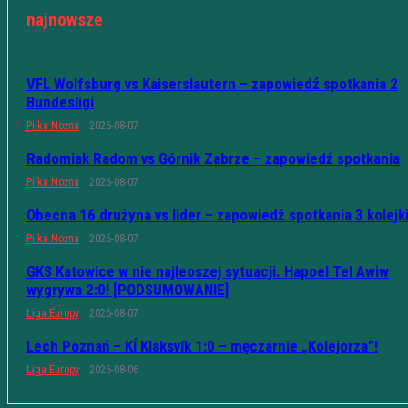
najnowsze
VFL Wolfsburg vs Kaiserslautern – zapowiedź spotkania 2
Bundesligi
Piłka Nożna
2026-08-07
Radomiak Radom vs Górnik Zabrze – zapowiedź spotkania
Piłka Nożna
2026-08-07
Obecna 16 drużyna vs lider – zapowiedź spotkania 3 kolejk
Piłka Nożna
2026-08-07
GKS Katowice w nie najleoszej sytuacji. Hapoel Tel Awiw
wygrywa 2:0! [PODSUMOWANIE]
Liga Europy
2026-08-07
Lech Poznań – KÍ Klaksvík 1:0 – męczarnie „Kolejorza”!
Liga Europy
2026-08-06