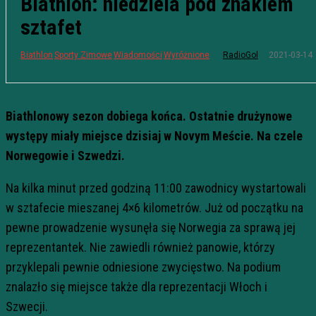
Biathlon: niedziela pod znakiem
sztafet
2021-03-14
Biathlon
Sporty Zimowe
Wiadomości
Wyróżnione
RadioGol
Biathlonowy sezon dobiega końca. Ostatnie drużynowe
występy miały miejsce dzisiaj w Novym Meście. Na czele
Norwegowie i Szwedzi.
Na kilka minut przed godziną 11:00 zawodnicy wystartowali
w sztafecie mieszanej 4×6 kilometrów. Już od początku na
pewne prowadzenie wysunęła się Norwegia za sprawą jej
reprezentantek. Nie zawiedli również panowie, którzy
przyklepali pewnie odniesione zwycięstwo. Na podium
znalazło się miejsce także dla reprezentacji Włoch i
Szwecji.