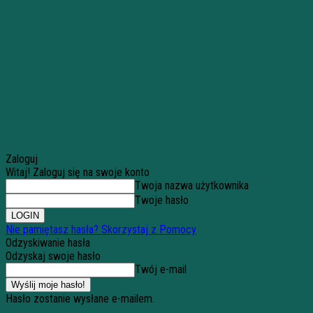
Zaloguj
Witaj! Zaloguj się na swoje konto
Twoja nazwa użytkownika
Twoje hasło
Nie pamiętasz hasła? Skorzystaj z Pomocy
Odzyskiwanie hasła
Odzyskaj swoje hasło
Twój e-mail
Hasło zostanie wysłane e-mailem.