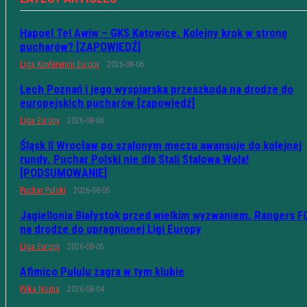
Hapoel Tel Awiw – GKS Katowice. Kolejny krok w stronę
pucharów? [ZAPOWIEDŹ]
Liga Konferencji Europy
2026-08-06
Lech Poznań i jego wyspiarska przeszkoda na drodze do
europejskich pucharów [zapowiedź]
Liga Europy
2026-08-06
Śląsk II Wrocław po szalonym meczu awansuje do kolejnej
rundy. Puchar Polski nie dla Stali Stalowa Wola!
[PODSUMOWANIE]
Puchar Polski
2026-08-05
Jagiellonia Białystok przed wielkim wyzwaniem. Rangers F
na drodze do upragnionej Ligi Europy
Liga Europy
2026-08-05
Afimico Pululu zagra w tym klubie
Piłka Nożna
2026-08-04