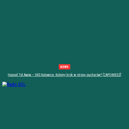
NEWS
Hapoel Tel Awiw – GKS Katowice. Kolejny krok w stronę pucharów? [ZAPOWIEDŹ]