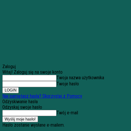
Zaloguj
Witaj! Zaloguj się na swoje konto
Twoja nazwa użytkownika
Twoje hasło
Nie pamiętasz hasła? Skorzystaj z Pomocy
Odzyskiwanie hasła
Odzyskaj swoje hasło
Twój e-mail
Hasło zostanie wysłane e-mailem.