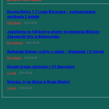
Korona Kielce 1:1 Legia Warszawa – podsumowanie
spotkania 3 kolejki
Piłka Nożna
2026-08-08
Jagiellonia na fali kontra głodny przełamania Widzew:
Zapowiedź hitu w Białymstoku
Bez kategorii
2026-08-08
Radomiak Radom rozbity u siebie – Radomiak 1:3 Górnik
Piłka Nożna
2026-08-08
Ronald Araujo odchodzi z FC Barcelony
La Liga
2026-08-08
Vinicius Jr na dłużej w Realu Madryt
La Liga
2026-08-08