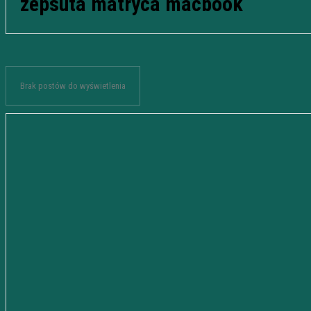
zepsuta matryca macbook
Brak postów do wyświetlenia