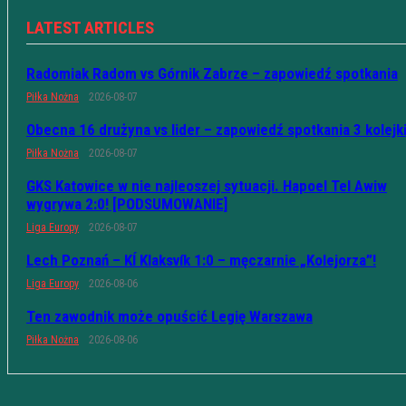
LATEST ARTICLES
Radomiak Radom vs Górnik Zabrze – zapowiedź spotkania
Piłka Nożna
2026-08-07
Obecna 16 drużyna vs lider – zapowiedź spotkania 3 kolejk
Piłka Nożna
2026-08-07
GKS Katowice w nie najleoszej sytuacji. Hapoel Tel Awiw
wygrywa 2:0! [PODSUMOWANIE]
Liga Europy
2026-08-07
Lech Poznań – KÍ Klaksvík 1:0 – męczarnie „Kolejorza”!
Liga Europy
2026-08-06
Ten zawodnik może opuścić Legię Warszawa
Piłka Nożna
2026-08-06