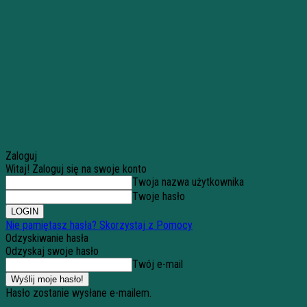
Zaloguj
Witaj! Zaloguj się na swoje konto
Twoja nazwa użytkownika
Twoje hasło
Nie pamiętasz hasła? Skorzystaj z Pomocy
Odzyskiwanie hasła
Odzyskaj swoje hasło
Twój e-mail
Hasło zostanie wysłane e-mailem.