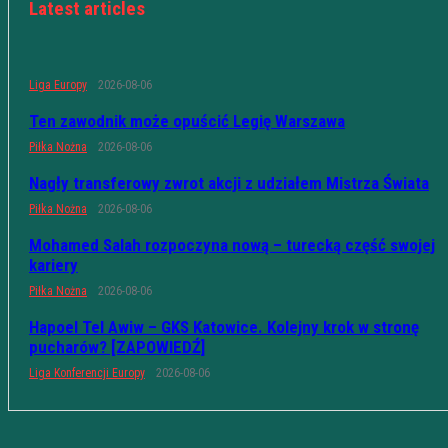
Latest articles
Liga Europy
2026-08-06
Ten zawodnik może opuścić Legię Warszawa
Piłka Nożna
2026-08-06
Nagły transferowy zwrot akcji z udziałem Mistrza Świata
Piłka Nożna
2026-08-06
Mohamed Salah rozpoczyna nową – turecką część swojej
kariery
Piłka Nożna
2026-08-06
Hapoel Tel Awiw – GKS Katowice. Kolejny krok w stronę
pucharów? [ZAPOWIEDŹ]
Liga Konferencji Europy
2026-08-06