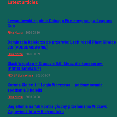
Latest articles
Lewandowski z golem,Chicago Fire z wygraną w Leagues
Cup
Piłka Nożna
2026-08-10
Dominacja Kolejorza po przerwie: Lech rozbił Piast Gliwice
3:0 [PODSUMOWANIE]
Piłka Nożna
2026-08-09
Śląsk Wrocław – Cracovia 0:0. Mecz dla koneserów.
[PODSUMOWANIE]
PKO BP Ekstraklasa
2026-08-09
Korona Kielce 1:1 Legia Warszawa – podsumowanie
spotkania 3 kolejki
Piłka Nożna
2026-08-08
Jagiellonia na fali kontra głodny przełamania Widzew:
Zapowiedź hitu w Białymstoku