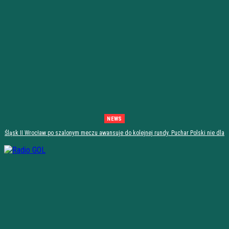
NEWS
Śląsk II Wrocław po szalonym meczu awansuje do kolejnej rundy. Puchar Polski nie dla
Stali Stalowa Wola! [PODSUMOWANIE]