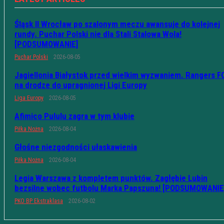
Śląsk II Wrocław po szalonym meczu awansuje do kolejnej
rundy. Puchar Polski nie dla Stali Stalowa Wola!
[PODSUMOWANIE]
Puchar Polski
2026-08-05
Jagiellonia Białystok przed wielkim wyzwaniem. Rangers F
na drodze do upragnionej Ligi Europy
Liga Europy
2026-08-05
Afimico Pululu zagra w tym klubie
Piłka Nożna
2026-08-04
Głośne niezgodności ułaskawienia
Piłka Nożna
2026-08-04
Legia Warszawa z kompletem punktów. Zagłębie Lubin
bezsilne wobec futbolu Marka Papszuna! [PODSUMOWANIE
PKO BP Ekstraklasa
2026-08-02