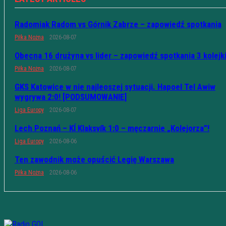
Radomiak Radom vs Górnik Zabrze – zapowiedź spotkania
Piłka Nożna
2026-08-07
Obecna 16 drużyna vs lider – zapowiedź spotkania 3 kolejk
Piłka Nożna
2026-08-07
GKS Katowice w nie najleoszej sytuacji. Hapoel Tel Awiw
wygrywa 2:0! [PODSUMOWANIE]
Liga Europy
2026-08-07
Lech Poznań – KÍ Klaksvík 1:0 – męczarnie „Kolejorza”!
Liga Europy
2026-08-06
Ten zawodnik może opuścić Legię Warszawa
Piłka Nożna
2026-08-06