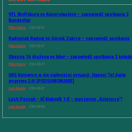
VFL Wolfsburg vs Kaiserslautern – zapowiedź spotkania 2
Bundesligi
Piłka Nożna
2026-08-07
Radomiak Radom vs Górnik Zabrze – zapowiedź spotkania
Piłka Nożna
2026-08-07
Obecna 16 drużyna vs lider – zapowiedź spotkania 3 kolejk
Piłka Nożna
2026-08-07
GKS Katowice w nie najleoszej sytuacji. Hapoel Tel Awiw
wygrywa 2:0! [PODSUMOWANIE]
Liga Europy
2026-08-07
Lech Poznań – KÍ Klaksvík 1:0 – męczarnie „Kolejorza”!
Liga Europy
2026-08-06