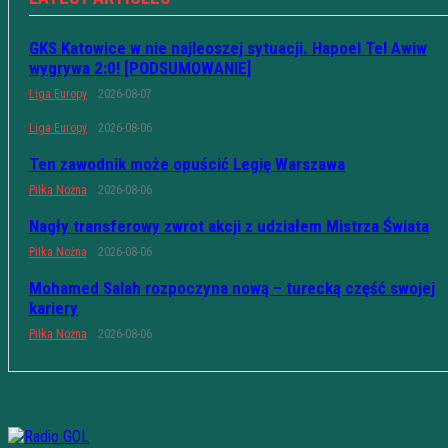
GKS Katowice w nie najleoszej sytuacji. Hapoel Tel Awiw
wygrywa 2:0! [PODSUMOWANIE]
Liga Europy
2026-08-07
Liga Europy
2026-08-06
Ten zawodnik może opuścić Legię Warszawa
Piłka Nożna
2026-08-06
Nagły transferowy zwrot akcji z udziałem Mistrza Świata
Piłka Nożna
2026-08-06
Mohamed Salah rozpoczyna nową – turecką część swojej
kariery
Piłka Nożna
2026-08-06