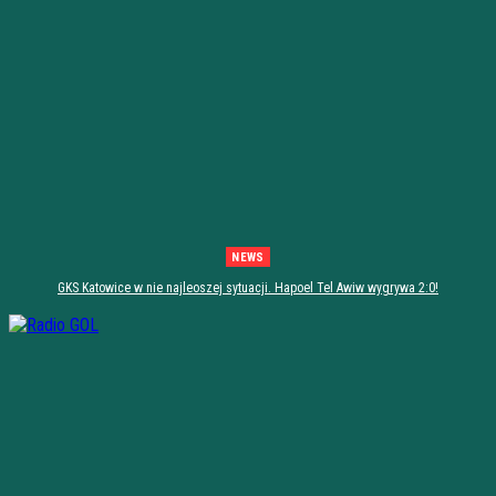
NEWS
GKS Katowice w nie najleoszej sytuacji. Hapoel Tel Awiw wygrywa 2:0!
[PODSUMOWANIE]