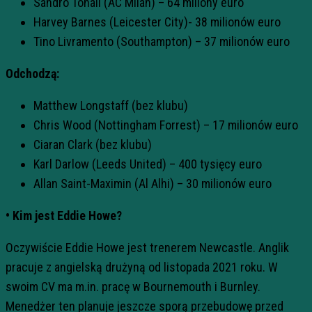
Sandro Tonali (AC Milan) – 64 miliony euro
Harvey Barnes (Leicester City)- 38 milionów euro
Tino Livramento (Southampton) – 37 milionów euro
Odchodzą:
Matthew Longstaff (bez klubu)
Chris Wood (Nottingham Forrest) – 17 milionów euro
Ciaran Clark (bez klubu)
Karl Darlow (Leeds United) – 400 tysięcy euro
Allan Saint-Maximin (Al Alhi) – 30 milionów euro
• Kim jest Eddie Howe?
Oczywiście Eddie
Howe
jest trenerem Newcastle. Anglik
pracuje z angielską drużyną od listopada 2021 roku. W
swoim CV ma m.in. pracę w Bournemouth i
Burnley
.
Menedżer ten planuje jeszcze sporą przebudowę przed