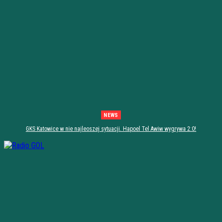
NEWS
GKS Katowice w nie najleoszej sytuacji. Hapoel Tel Awiw wygrywa 2:0!
[PODSUMOWANIE]