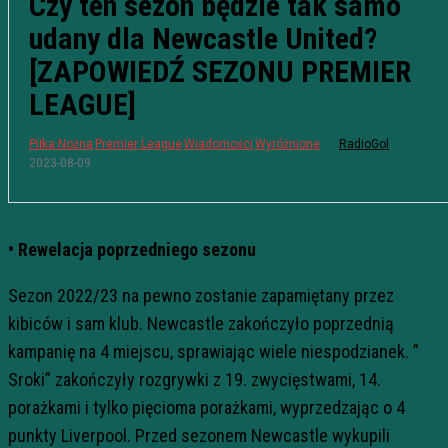
Czy ten sezon będzie tak samo
udany dla Newcastle United?
[ZAPOWIEDŹ SEZONU PREMIER
LEAGUE]
Piłka Nożna
Premier League
Wiadomości
Wyróżnione
RadioGol
2023-08-09
• Rewelacja poprzedniego sezonu
Sezon 2022/23 na pewno zostanie zapamiętany przez
kibiców i sam klub. Newcastle zakończyło poprzednią
kampanię na 4 miejscu, sprawiając wiele niespodzianek. ”
Sroki” zakończyły rozgrywki z 19. zwycięstwami, 14.
porażkami i tylko pięcioma porażkami, wyprzedzając o 4
punkty Liverpool. Przed sezonem Newcastle wykupili