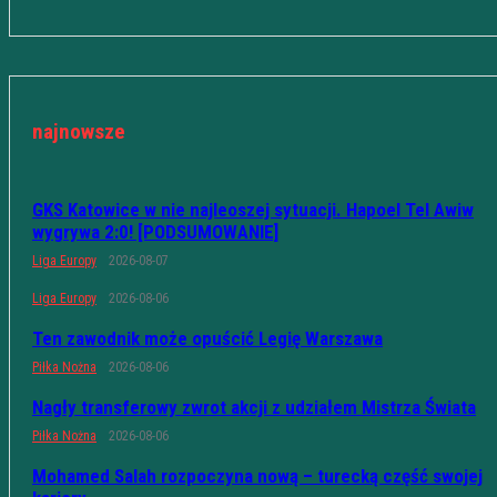
najnowsze
GKS Katowice w nie najleoszej sytuacji. Hapoel Tel Awiw
wygrywa 2:0! [PODSUMOWANIE]
Liga Europy
2026-08-07
Liga Europy
2026-08-06
Ten zawodnik może opuścić Legię Warszawa
Piłka Nożna
2026-08-06
Nagły transferowy zwrot akcji z udziałem Mistrza Świata
Piłka Nożna
2026-08-06
Mohamed Salah rozpoczyna nową – turecką część swojej