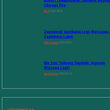
Robert Lewandowski zapewnił wygran
Chicago Fire
2026-08-02
MLS
Zapowiedź spotkania Legii Warszawa 
Zagłębiem Lubin
2026-08-01
Piłka Nożna
Nie żyje Tadeusz Gapiński, legenda
Widzewa Łódź!
2026-07-30
ekstraklasa
udostępnij na: