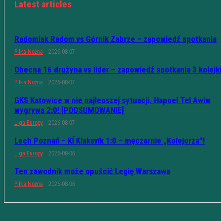
Latest articles
Radomiak Radom vs Górnik Zabrze – zapowiedź spotkania
Piłka Nożna
2026-08-07
Obecna 16 drużyna vs lider – zapowiedź spotkania 3 kolejk
Piłka Nożna
2026-08-07
GKS Katowice w nie najleoszej sytuacji. Hapoel Tel Awiw
wygrywa 2:0! [PODSUMOWANIE]
Liga Europy
2026-08-07
Lech Poznań – KÍ Klaksvík 1:0 – męczarnie „Kolejorza”!
Liga Europy
2026-08-06
Ten zawodnik może opuścić Legię Warszawa
Piłka Nożna
2026-08-06