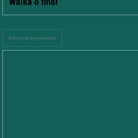
Walka o finał
Brak postów do wyświetlenia