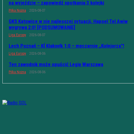
na wyjeździe – zapowiedź spotkania 3 kolejki
Piłka Nożna
2026-08-07
GKS Katowice w nie najleoszej sytuacji. Hapoel Tel Awiw
wygrywa 2:0! [PODSUMOWANIE]
Liga Europy
2026-08-07
Lech Poznań – KÍ Klaksvík 1:0 – męczarnie „Kolejorza”!
Liga Europy
2026-08-06
Ten zawodnik może opuścić Legię Warszawa
Piłka Nożna
2026-08-06