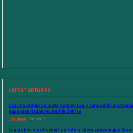
LATEST ARTICLES
Czas na drugie domowe zwycięstwo – zapowiedź spotkani
Radomiak Radom vs Górnik Zabrze
Piłka Nożna
2026-08-07
Legia chce się utrzymać na fotelu lidera zatrzymując Koro