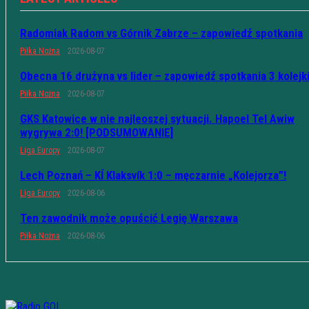
Radomiak Radom vs Górnik Zabrze – zapowiedź spotkania
Piłka Nożna
2026-08-07
Obecna 16 drużyna vs lider – zapowiedź spotkania 3 kolejk
Piłka Nożna
2026-08-07
GKS Katowice w nie najleoszej sytuacji. Hapoel Tel Awiw
wygrywa 2:0! [PODSUMOWANIE]
Liga Europy
2026-08-07
Lech Poznań – KÍ Klaksvík 1:0 – męczarnie „Kolejorza”!
Liga Europy
2026-08-06
Ten zawodnik może opuścić Legię Warszawa
Piłka Nożna
2026-08-06