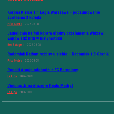
Korona Kielce 1:1 Legia Warszawa – podsumowanie
spotkania 3 kolejki
Piłka Nożna
2026-08-08
Jagiellonia na fali kontra głodny przełamania Widzew:
Zapowiedź hitu w Białymstoku
Bez kategorii
2026-08-08
Radomiak Radom rozbity u siebie – Radomiak 1:3 Górnik
Piłka Nożna
2026-08-08
Ronald Araujo odchodzi z FC Barcelony
La Liga
2026-08-08
Vinicius Jr na dłużej w Realu Madryt
La Liga
2026-08-08