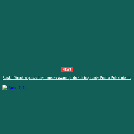
NEWS
Śląsk II Wrocław po szalonym meczu awansuje do kolejnej rundy. Puchar Polski nie dla
Stali Stalowa Wola! [PODSUMOWANIE]