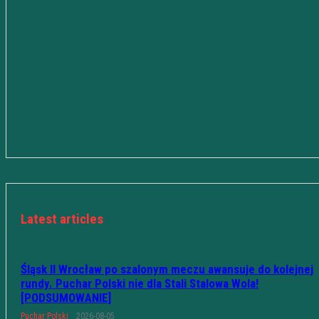
Latest articles
Śląsk II Wrocław po szalonym meczu awansuje do kolejnej
rundy. Puchar Polski nie dla Stali Stalowa Wola!
[PODSUMOWANIE]
Puchar Polski
2026-08-05