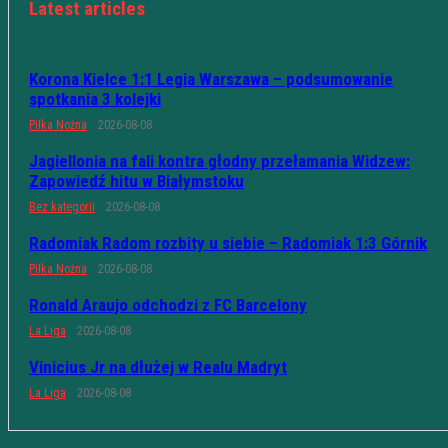
Latest articles
Korona Kielce 1:1 Legia Warszawa – podsumowanie
spotkania 3 kolejki
Piłka Nożna
2026-08-08
Jagiellonia na fali kontra głodny przełamania Widzew:
Zapowiedź hitu w Białymstoku
Bez kategorii
2026-08-08
Radomiak Radom rozbity u siebie – Radomiak 1:3 Górnik
Piłka Nożna
2026-08-08
Ronald Araujo odchodzi z FC Barcelony
La Liga
2026-08-08
Vinicius Jr na dłużej w Realu Madryt
La Liga
2026-08-08